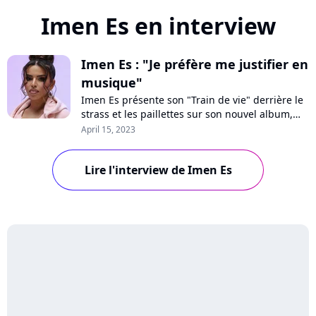
Imen Es en interview
Imen Es : "Je préfère me justifier en
musique"
Imen Es présente son "Train de vie" derrière le
strass et les paillettes sur son nouvel album,
disponible depuis février. Un disque sur lequel
April 15, 2023
la chanteuse R&B règle ses comptes avec ses
détracteurs. "Le regard des gens, maintenant,
Lire l'interview de Imen Es
j'en ai rien à faire" confie-t-elle en interview.