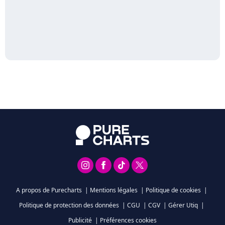
A propos de Purecharts
|
Mentions légales
|
Politique de cookies
|
Politique de protection des données
|
CGU
|
CGV
|
Gérer Utiq
|
Publicité
|
Préférences cookies