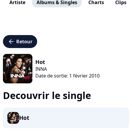
Artiste
Albums & Singles
Charts
Clips
arrow_left
Retour
Hot
INNA
Date de sortie: 1 février 2010
Decouvrir le single
Hot