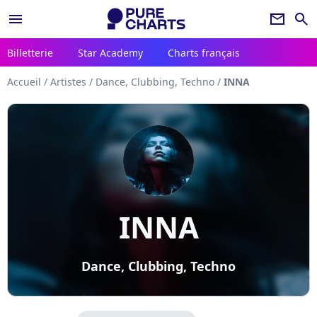
menu
newsletter
search
Billetterie
Star Academy
Charts français
Accueil
/
Artistes
/
Dance, Clubbing, Techno
/
INNA
INNA
Dance, Clubbing, Techno