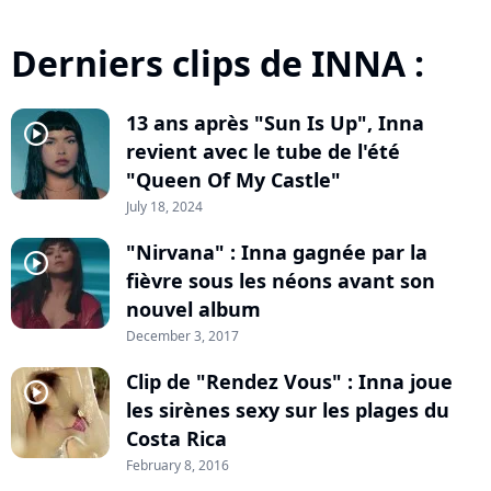
Derniers clips de INNA :
13 ans après "Sun Is Up", Inna
player2
revient avec le tube de l'été
"Queen Of My Castle"
July 18, 2024
"Nirvana" : Inna gagnée par la
player2
fièvre sous les néons avant son
nouvel album
December 3, 2017
Clip de "Rendez Vous" : Inna joue
player2
les sirènes sexy sur les plages du
Costa Rica
February 8, 2016