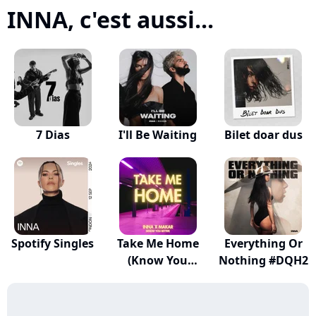
INNA, c'est aussi...
7 Dias
I'll Be Waiting
Bilet doar dus
Spotify Singles
Take Me Home
Everything Or
(Know You
Nothing #DQH2
Better)