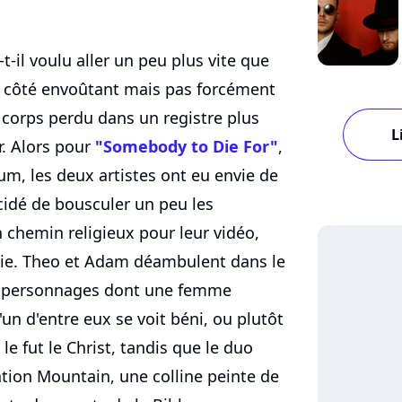
t-il voulu aller un peu plus vite que
n côté envoûtant mais pas forcément
à corps perdu dans un registre plus
L
r. Alors pour
"Somebody to Die For"
,
bum, les deux artistes ont eu envie de
écidé de bousculer un peu les
chemin religieux pour leur vidéo,
rnie. Theo et Adam déambulent dans le
ts personnages dont une femme
'un d'entre eux se voit béni, ou plutôt
e fut le Christ, tandis que le duo
vation Mountain, une colline peinte de