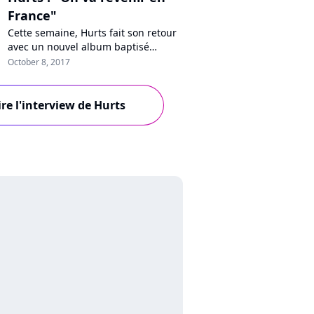
France"
Cette semaine, Hurts fait son retour
avec un nouvel album baptisé
"Desire". Ses influences, l'impact de
October 8, 2017
la politique dans la musique,
l'homophobie, leur amour pour la
France : Theo Hurthcraft et Adam
ire l'interview de Hurts
Anderson se confient à Pure Charts.