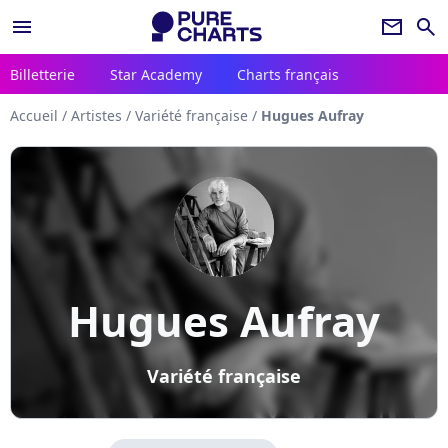
menu
newsletter
search
Billetterie
Star Academy
Charts français
Accueil
/
Artistes
/
Variété française
/
Hugues Aufray
Hugues Aufray
Variété française