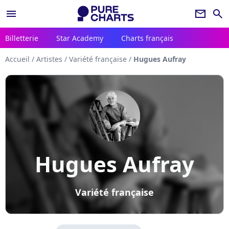
menu
newsletter
search
Billetterie
Star Academy
Charts français
Accueil
/
Artistes
/
Variété française
/
Hugues Aufray
Hugues Aufray
Variété française