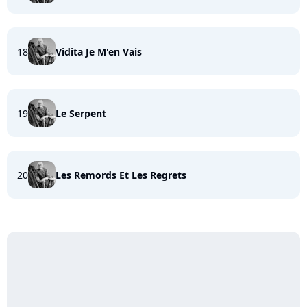
18
Vidita Je M'en Vais
19
Le Serpent
20
Les Remords Et Les Regrets