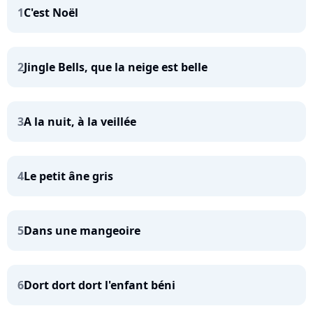
1
C'est Noël
2
Jingle Bells, que la neige est belle
3
A la nuit, à la veillée
4
Le petit âne gris
5
Dans une mangeoire
6
Dort dort dort l'enfant béni