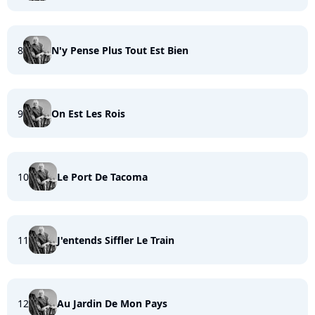
8
N'y Pense Plus Tout Est Bien
9
On Est Les Rois
10
Le Port De Tacoma
11
J'entends Siffler Le Train
12
Au Jardin De Mon Pays