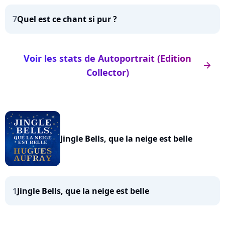
7
Quel est ce chant si pur ?
Voir les stats de Autoportrait (Edition
arrow_right
Collector)
Jingle Bells, que la neige est belle
1
Jingle Bells, que la neige est belle