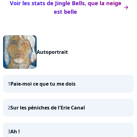
Voir les stats de Jingle Bells, que la neige
arrow_right
est belle
Autoportrait
1
Paie-moi ce que tu me dois
2
Sur les péniches de l'Erie Canal
3
Ah !