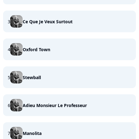
3
Ce Que Je Veux Surtout
4
Oxford Town
5
Stewball
6
Adieu Monsieur Le Professeur
7
Manolita