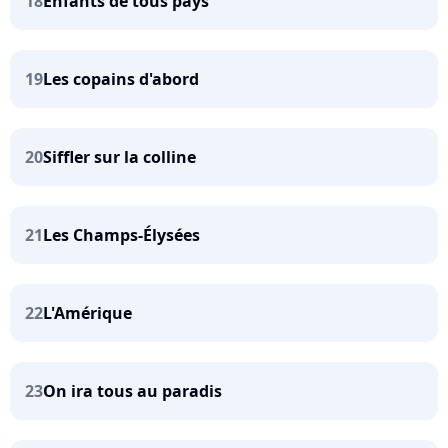
18
Enfants de tous pays
19
Les copains d'abord
20
Siffler sur la colline
21
Les Champs-Élysées
22
L'Amérique
23
On ira tous au paradis