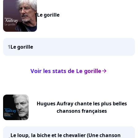
Le gorille
1
Le gorille
Voir les stats de Le gorille
arrow_right
Hugues Aufray chante les plus belles
chansons françaises
Le loup, la biche et le chevalier (Une chanson