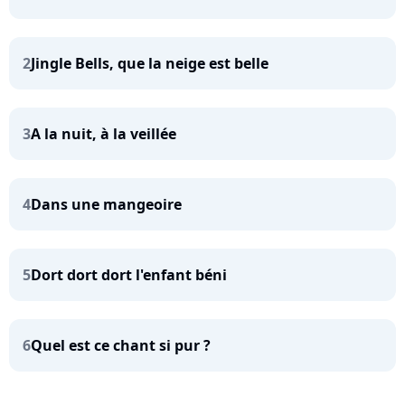
2
Jingle Bells, que la neige est belle
3
A la nuit, à la veillée
4
Dans une mangeoire
5
Dort dort dort l'enfant béni
6
Quel est ce chant si pur ?