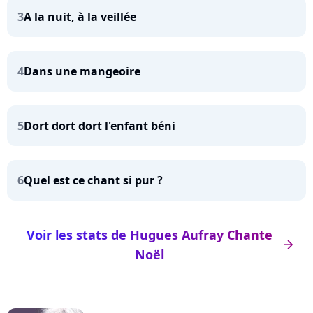
3
A la nuit, à la veillée
4
Dans une mangeoire
5
Dort dort dort l'enfant béni
6
Quel est ce chant si pur ?
Voir les stats de Hugues Aufray Chante
arrow_right
Noël