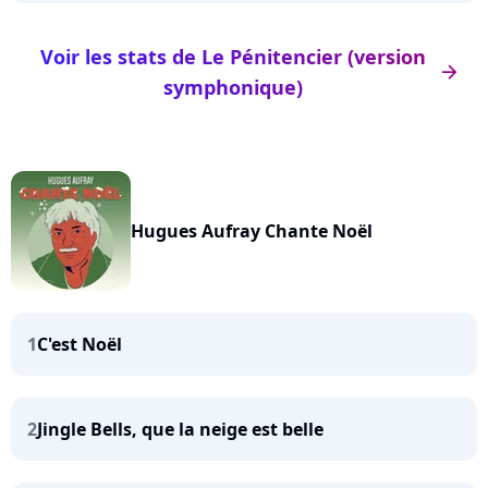
Voir les stats de Le Pénitencier (version
arrow_right
symphonique)
Hugues Aufray Chante Noël
1
C'est Noël
2
Jingle Bells, que la neige est belle