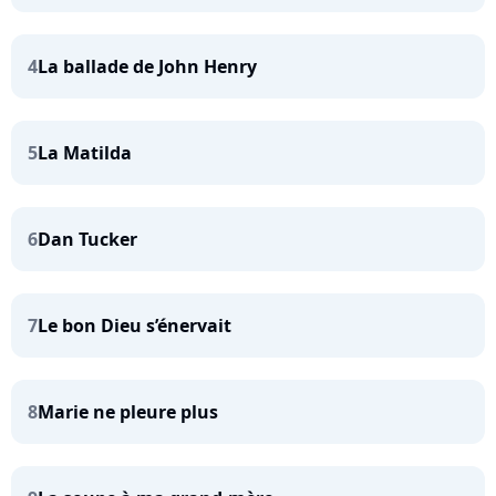
4
La ballade de John Henry
5
La Matilda
6
Dan Tucker
7
Le bon Dieu s’énervait
8
Marie ne pleure plus