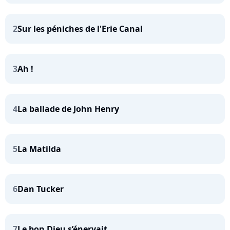
2
Sur les péniches de l'Erie Canal
3
Ah !
4
La ballade de John Henry
5
La Matilda
6
Dan Tucker
7
Le bon Dieu s’énervait