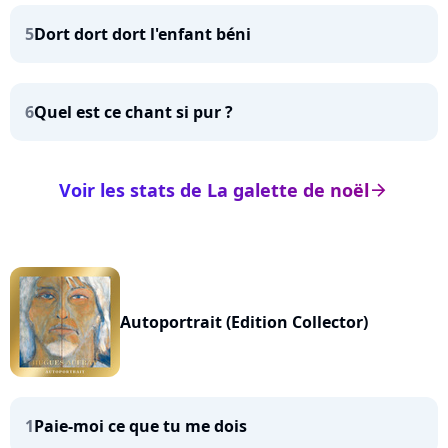
5
Dort dort dort l'enfant béni
6
Quel est ce chant si pur ?
Voir les stats de La galette de noël
arrow_right
Autoportrait (Edition Collector)
1
Paie-moi ce que tu me dois