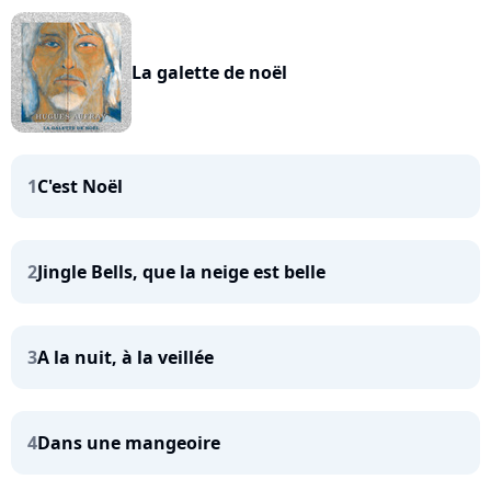
La galette de noël
1
C'est Noël
2
Jingle Bells, que la neige est belle
3
A la nuit, à la veillée
4
Dans une mangeoire