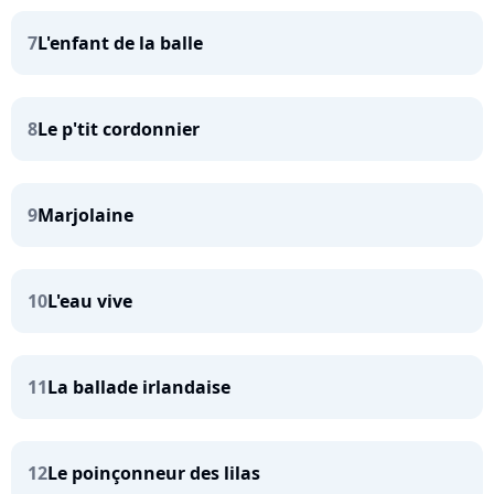
7
L'enfant de la balle
8
Le p'tit cordonnier
9
Marjolaine
10
L'eau vive
11
La ballade irlandaise
12
Le poinçonneur des lilas