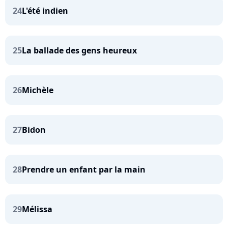
24
L'été indien
25
La ballade des gens heureux
26
Michèle
27
Bidon
28
Prendre un enfant par la main
29
Mélissa