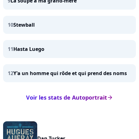
9
La soupe à ma grand-mère
10
Stewball
11
Hasta Luego
12
Y'a un homme qui rôde et qui prend des noms
Voir les stats de Autoportrait
arrow_right
Dan Tucker