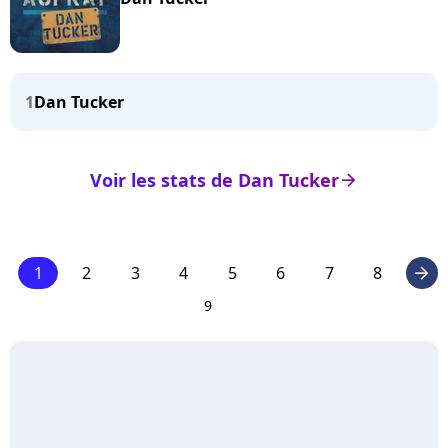
1
Dan Tucker
Voir les stats de Dan Tucker
arrow_right
1
2
3
4
5
6
7
8
arrow_right
9