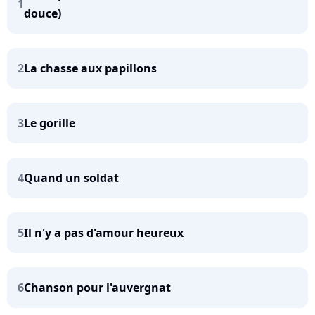
1
douce)
2
La chasse aux papillons
3
Le gorille
4
Quand un soldat
5
Il n'y a pas d'amour heureux
6
Chanson pour l'auvergnat