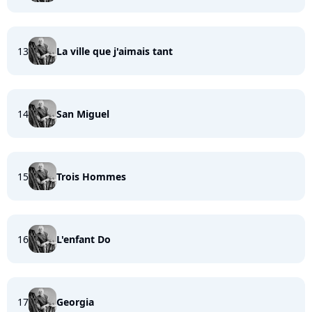
13
La ville que j'aimais tant
14
San Miguel
15
Trois Hommes
16
L'enfant Do
17
Georgia