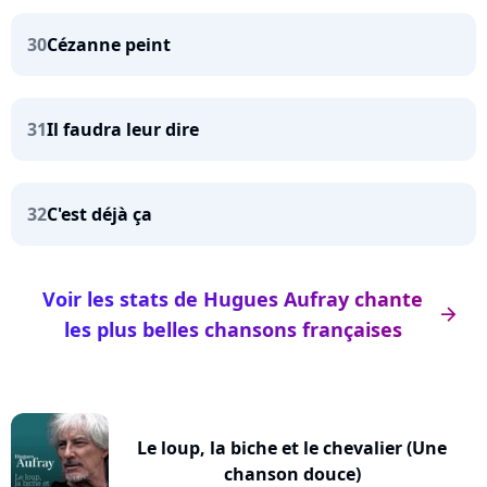
30
Cézanne peint
31
Il faudra leur dire
32
C'est déjà ça
Voir les stats de Hugues Aufray chante
arrow_right
les plus belles chansons françaises
Le loup, la biche et le chevalier (Une
chanson douce)