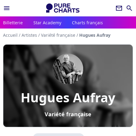
menu
newsletter
search
Billetterie
Star Academy
Charts français
Accueil
/
Artistes
/
Variété française
/
Hugues Aufray
Hugues Aufray
Variété française