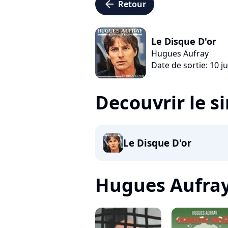
arrow_left
Retour
Le Disque D'or
Hugues Aufray
Date de sortie: 10 j
Decouvrir le s
Le Disque D'or
Hugues Aufray, 