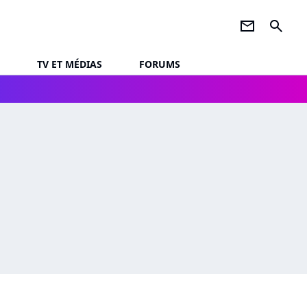
newsletter
search
TV ET MÉDIAS
FORUMS