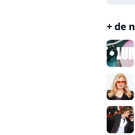
+ de n