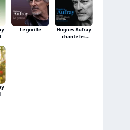
ay
Le gorille
Hugues Aufray
l
chante les
plus...
ay
l