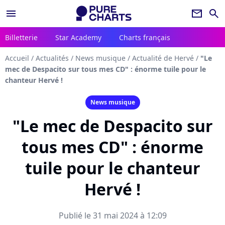
menu
newsletter
search
Billetterie
Star Academy
Charts français
Accueil
/
Actualités
/
News musique
/
Actualité de Hervé
/
"Le
mec de Despacito sur tous mes CD" : énorme tuile pour le
chanteur Hervé !
News musique
"Le mec de Despacito sur
tous mes CD" : énorme
tuile pour le chanteur
Hervé !
Publié le 31 mai 2024 à 12:09