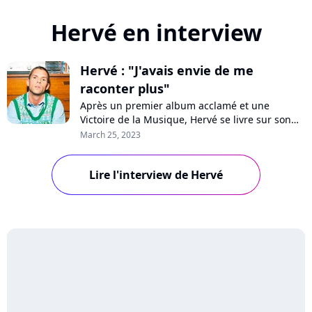
Hervé en interview
Hervé : "J'avais envie de me
raconter plus"
Après un premier album acclamé et une
Victoire de la Musique, Hervé se livre sur son
histoire dans son deuxième disque "Intérieur
March 25, 2023
vie", qui dépeint sa vie d'avant, ses parents, sa
famille et ses origines. Rencontre !
Lire l'interview de Hervé