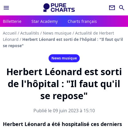
menu
newsletter
search
Billetterie
Star Academy
Charts français
Accueil
/
Actualités
/
News musique
/
Actualité de Herbert
Léonard
/
Herbert Léonard est sorti de l'hôpital : "Il faut qu'il
se repose"
News musique
Herbert Léonard est sorti
de l'hôpital : "Il faut qu'il
se repose"
Publié le 09 juin 2023 à 15:10
Herbert Léonard a été hospitalisé ces derniers