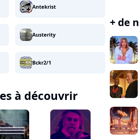
Antekrist
+ de n
Austerity
Bckr2/1
tes à découvrir