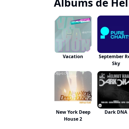
Albums de Hel
Vacation
September R
Sky
New York Deep
Dark DNA
House 2