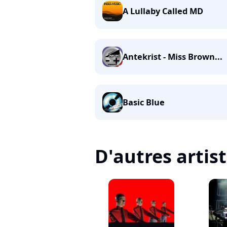
A Lullaby Called MD
Antekrist - Miss Brown...
Basic Blue
D'autres artis