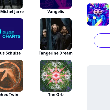
-Michel Jarre
Vangelis
us Schulze
Tangerine Dream
phex Twin
The Orb