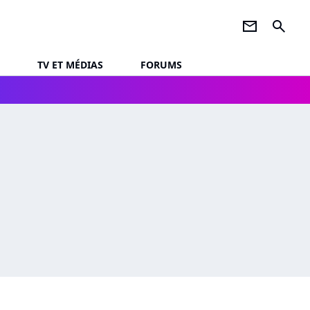
newsletter
search
TV ET MÉDIAS
FORUMS