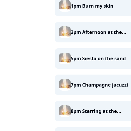
1pm Burn my skin
3pm Afternoon at the...
5pm Siesta on the sand
7pm Champagne jacuzzi
8pm Starring at the...