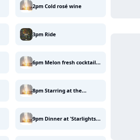
2pm Cold rosé wine
3pm Ride
6pm Melon fresh cocktail...
8pm Starring at the...
9pm Dinner at 'Starlights...