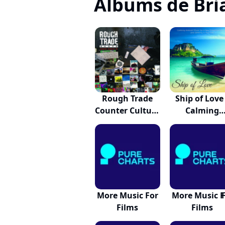
Albums de Bri
Rough Trade
Ship of Love
Counter Culture
Calming
10
Ambien...
More Music For
More Music F
Films
Films