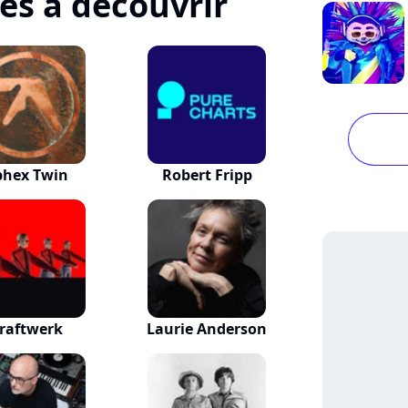
tes à découvrir
phex Twin
Robert Fripp
raftwerk
Laurie Anderson