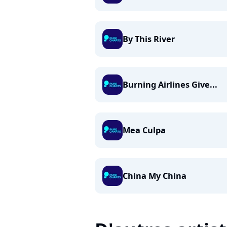
By This River
Burning Airlines Give...
Mea Culpa
China My China