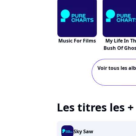
Music For Films
My Life In T
Bush Of Ghos
Voir tous les al
Les titres les 
Sky Saw