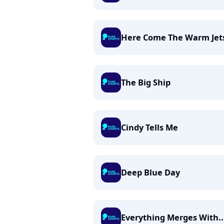
Here Come The Warm Jet
The Big Ship
Cindy Tells Me
Deep Blue Day
Everything Merges With..