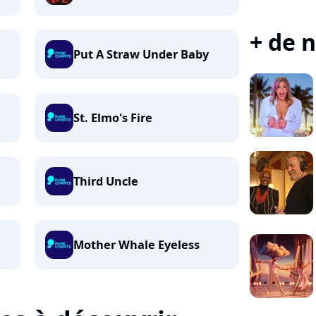
+ de n
Put A Straw Under Baby
St. Elmo's Fire
Third Uncle
Mother Whale Eyeless