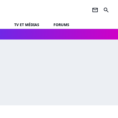
newsletter
search
TV ET MÉDIAS
FORUMS