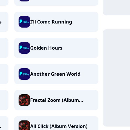
s
I'll Come Running
Golden Hours
Another Green World
Fractal Zoom (Album...
.
Ali Click (Album Version)