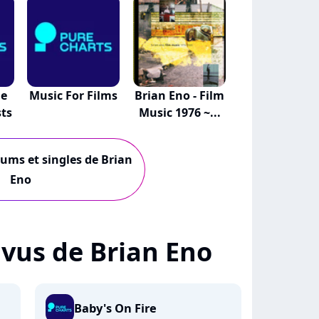
he
Music For Films
Brian Eno - Film
ts
Music 1976 ~...
bums et singles de Brian
Eno
+ vus de Brian Eno
Baby's On Fire