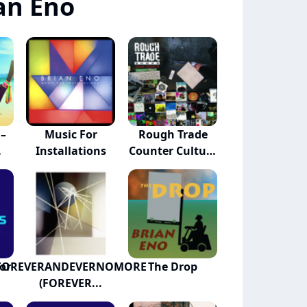
an Eno
 –
Music For
Rough Trade
Installations
Counter Culture
10
or
FOREVERANDEVERNOMORE
The Drop
(FOREVER...