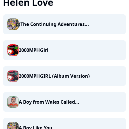
Helen Love
(The Continuing Adventures...
2000MPHGirl
2000MPHGIRL (Album Version)
A Boy from Wales Called...
A Boy Like You