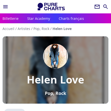
menu
newsletter
search
Billetterie
Star Academy
Charts français
Accueil
/
Artistes
/
Pop, Rock
/
Helen Love
Helen Love
Pop, Rock