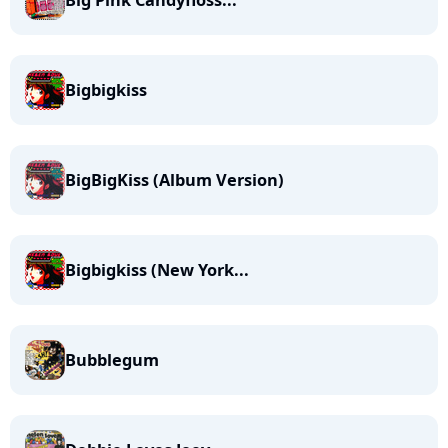
Big Pink Candyfloss...
Bigbigkiss
BigBigKiss (Album Version)
Bigbigkiss (New York...
Bubblegum