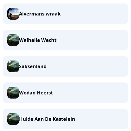
Alvermans wraak
Walhalla Wacht
Saksenland
Wodan Heerst
Hulde Aan De Kastelein