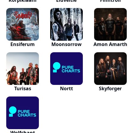
Korpiklaani
Eluveitie
Finntroll
Ensiferum
Moonsorrow
Amon Amarth
Turisas
Nortt
Skyforger
Wolfchant