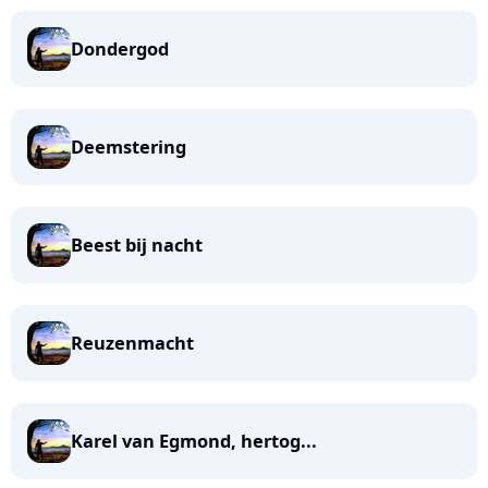
Dondergod
Deemstering
Beest bij nacht
Reuzenmacht
Karel van Egmond, hertog...