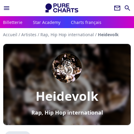
menu
newsletter
search
Billetterie
Star Academy
Charts français
Accueil
/
Artistes
/
Rap, Hip Hop international
/
Heidevolk
Heidevolk
Rap, Hip Hop international