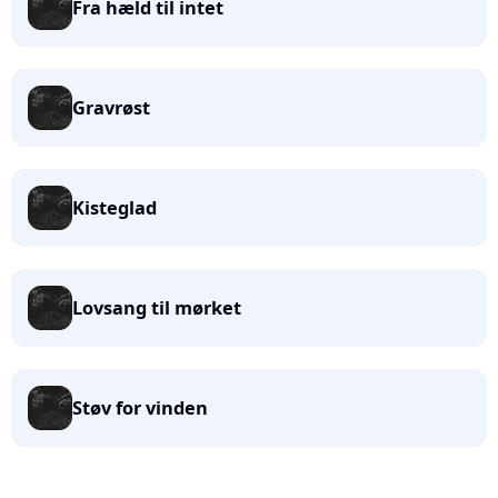
Fra hæld til intet
Gravrøst
Kisteglad
Lovsang til mørket
Støv for vinden