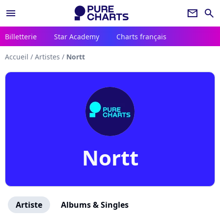
menu
newsletter
search
Billetterie
Star Academy
Charts français
Accueil
/
Artistes
/
Nortt
Nortt
Artiste
Albums & Singles