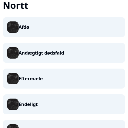
Nortt
Afdø
Andægtigt dødsfald
Eftermæle
Endeligt