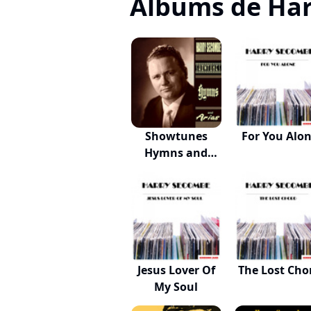
Albums de Ha
Showtunes
For You Alo
Hymns and
Arias
Jesus Lover Of
The Lost Cho
My Soul