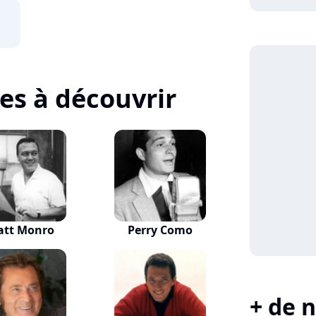
tes à découvrir
att Monro
Perry Como
+ de n