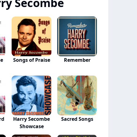
rry Secombe
ne
Songs of Praise
Remember
rd
Harry Secombe
Sacred Songs
Showcase