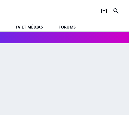
newsletter
search
TV ET MÉDIAS
FORUMS