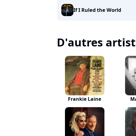
If I Ruled the World
D'autres artis
Frankie Laine
M