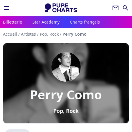
menu
newsletter
search
Billetterie
Star Academy
Charts français
Accueil
/
Artistes
/
Pop, Rock
/
Perry Como
Perry Como
Pop, Rock