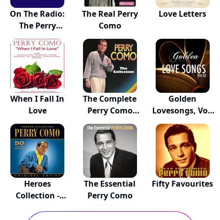
On The Radio:
The Real Perry
Love Letters
The Perry
Como
Como...
When I Fall In
The Complete
Golden
Love
Perry Como
Lovesongs, Vol.
Colle...
5
Heroes
The Essential
Fifty Favourites
Collection -
Perry Como
Perry Como