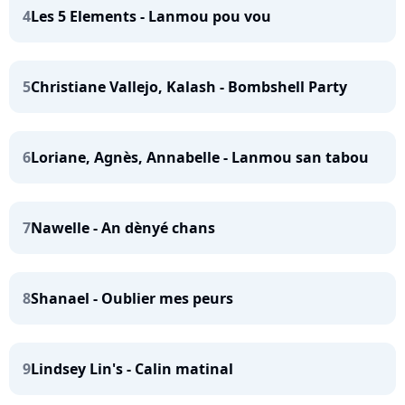
4
Les 5 Elements - Lanmou pou vou
5
Christiane Vallejo, Kalash - Bombshell Party
6
Loriane, Agnès, Annabelle - Lanmou san tabou
7
Nawelle - An dènyé chans
8
Shanael - Oublier mes peurs
9
Lindsey Lin's - Calin matinal