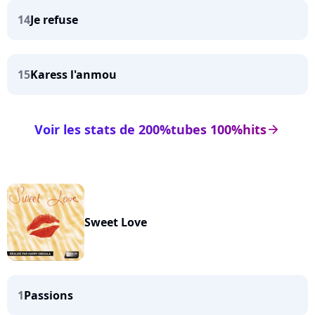
14
Je refuse
15
Karess l'anmou
Voir les stats de 200%tubes 100%hits
arrow_right
Sweet Love
1
Passions