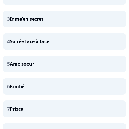
3
Inme'en secret
4
Soirée face à face
5
Ame soeur
6
Kimbé
7
Prisca