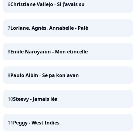
6
Christiane Vallejo - Si j'avais su
7
Loriane, Agnès, Annabelle - Palé
8
Emile Naroyanin - Mon etincelle
9
Paulo Albin - Se pa kon avan
10
Steevy - Jamais léa
11
Peggy - West Indies