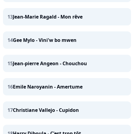
13
Jean-Marie Ragald - Mon rêve
14
Gee Mylo - Vini'w bo mwen
15
Jean-pierre Angeon - Chouchou
16
Emile Naroyanin - Amertume
17
Christiane Vallejo - Cupidon
18
Harry Diboula - C'est trop tôt