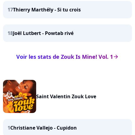
17
Thierry Marthély - Si tu crois
18
Joël Lutbert - Powtab rivé
Voir les stats de Zouk Is Mine! Vol. 1
arrow_right
Saint Valentin Zouk Love
1
Christiane Vallejo - Cupidon