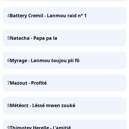
4
Battery Cremil - Lanmou raid n° 1
5
Natacha - Papa pa la
6
Myrage - Lanmou toujou pli fô
7
Mazout - Profité
8
Météorz - Léssé mwen zouké
9
Thimotey Herelle - L'amitié