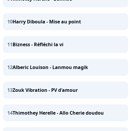
10
Harry Diboula - Mise au point
11
Bizness - Réfléchi la vi
12
Alberic Louison - Lanmou magik
13
Zouk Vibration - PV d'amour
14
Thimothey Herelle - Allo Cherie doudou