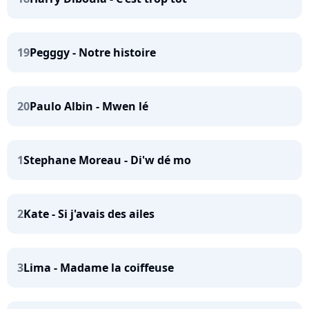
19
Pegggy - Notre histoire
20
Paulo Albin - Mwen lé
1
Stephane Moreau - Di'w dé mo
2
Kate - Si j'avais des ailes
3
Lima - Madame la coiffeuse