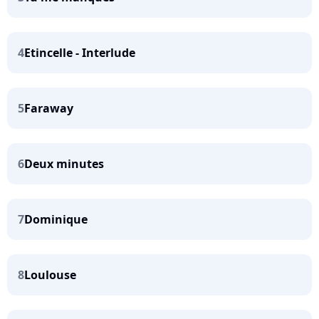
4
Etincelle - Interlude
5
Faraway
6
Deux minutes
7
Dominique
8
Loulouse