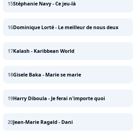
15
Stéphanie Navy - Ce jeu-là
16
Dominique Lorté - Le meilleur de nous deux
17
Kalash - Karibbean World
18
Gisele Baka - Marie se marie
19
Harry Diboula - Je ferai n'importe quoi
20
Jean-Marie Ragald - Dani