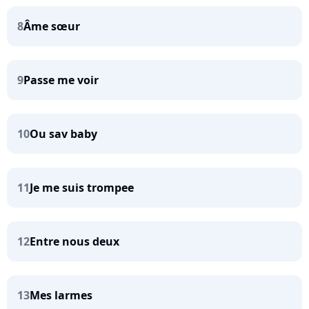
8
Âme sœur
9
Passe me voir
10
Ou sav baby
11
Je me suis trompee
12
Entre nous deux
13
Mes larmes