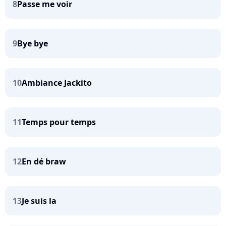
8
Passe me voir
9
Bye bye
10
Ambiance Jackito
11
Temps pour temps
12
En dé braw
13
Je suis la