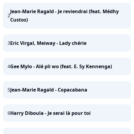
Jean-Marie Ragald - Je reviendrai (feat. Médhy
2
Custos)
3
Eric Virgal, Meiway - Lady chérie
4
Gee Mylo - Alé pli wo (feat. E. Sy Kennenga)
5
Jean-Marie Ragald - Copacabana
6
Harry Diboula - Je serai là pour toi