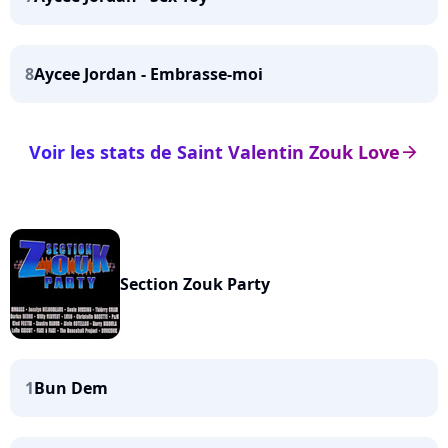
8
Aycee Jordan - Embrasse-moi
Voir les stats de Saint Valentin Zouk Love
arrow_right
Section Zouk Party
1
Bun Dem