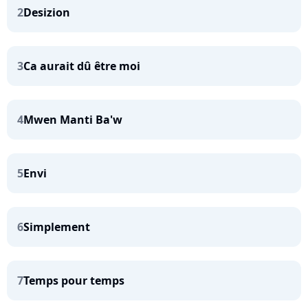
2
Desizion
3
Ca aurait dû être moi
4
Mwen Manti Ba'w
5
Envi
6
Simplement
7
Temps pour temps