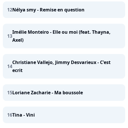
12
Nélya smy - Remise en question
Imélie Monteiro - Elle ou moi (feat. Thayna,
13
Axel)
Christiane Vallejo, Jimmy Desvarieux - C'est
14
ecrit
15
Loriane Zacharie - Ma boussole
16
Tina - Vini