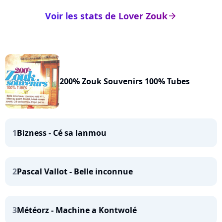
Voir les stats de Lover Zouk
arrow_right
200% Zouk Souvenirs 100% Tubes
1
Bizness - Cé sa lanmou
2
Pascal Vallot - Belle inconnue
3
Météorz - Machine a Kontwolé