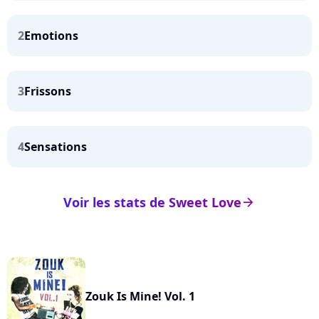
2
Emotions
3
Frissons
4
Sensations
Voir les stats de Sweet Love
arrow_right
Zouk Is Mine! Vol. 1