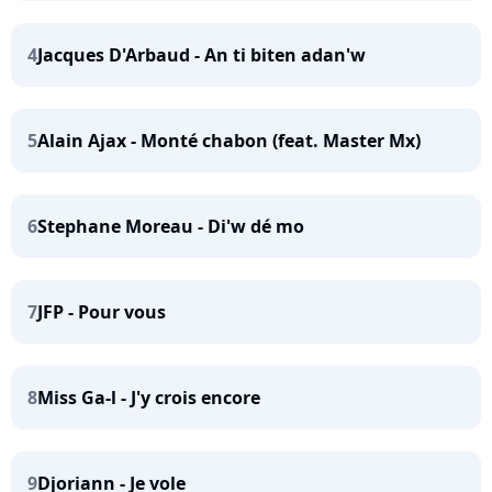
4
Jacques D'Arbaud - An ti biten adan'w
5
Alain Ajax - Monté chabon (feat. Master Mx)
6
Stephane Moreau - Di'w dé mo
7
JFP - Pour vous
8
Miss Ga-l - J'y crois encore
9
Djoriann - Je vole