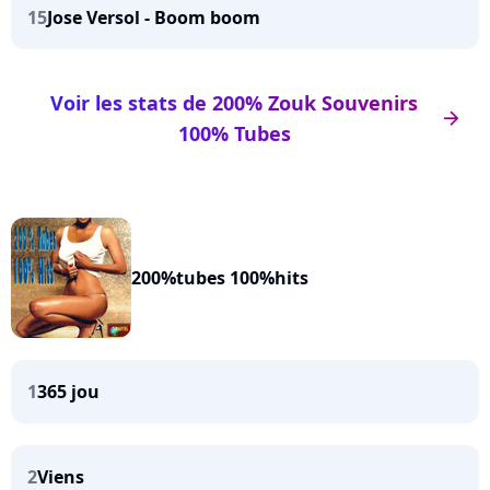
15
Jose Versol - Boom boom
Voir les stats de 200% Zouk Souvenirs
arrow_right
100% Tubes
200%tubes 100%hits
1
365 jou
2
Viens