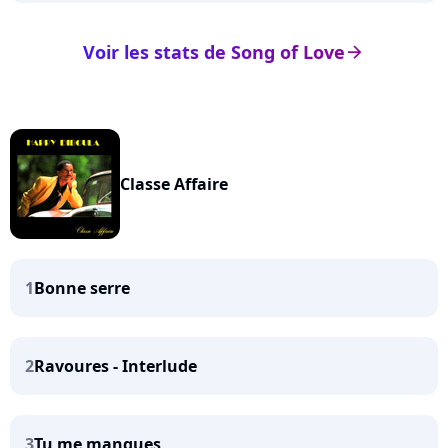
Voir les stats de Song of Love
arrow_right
Classe Affaire
1
Bonne serre
2
Ravoures - Interlude
3
Tu me manques