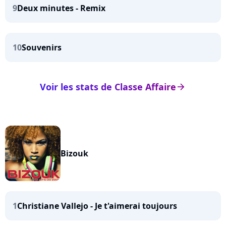
9
Deux minutes - Remix
10
Souvenirs
Voir les stats de Classe Affaire
arrow_right
Bizouk
1
Christiane Vallejo - Je t'aimerai toujours