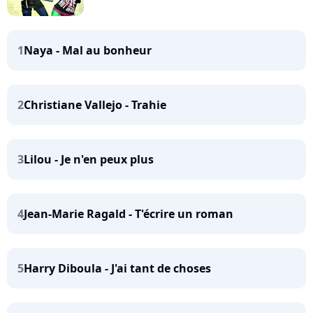
1
Naya - Mal au bonheur
2
Christiane Vallejo - Trahie
3
Lilou - Je n'en peux plus
4
Jean-Marie Ragald - T'écrire un roman
5
Harry Diboula - J'ai tant de choses