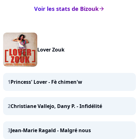
Voir les stats de Bizouk
arrow_right
Lover Zouk
1
Princess' Lover - Fè chimen'w
2
Christiane Vallejo, Dany P. - Infidélité
3
Jean-Marie Ragald - Malgré nous