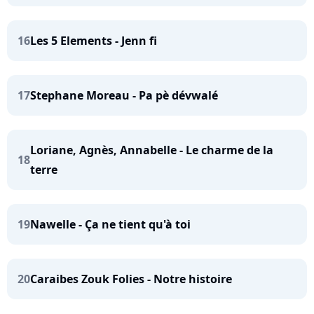
16
Les 5 Elements - Jenn fi
17
Stephane Moreau - Pa pè dévwalé
Loriane, Agnès, Annabelle - Le charme de la
18
terre
19
Nawelle - Ça ne tient qu'à toi
20
Caraibes Zouk Folies - Notre histoire