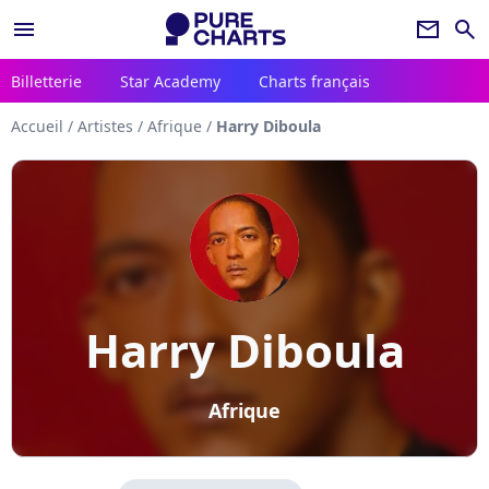
menu
newsletter
search
Billetterie
Star Academy
Charts français
Accueil
/
Artistes
/
Afrique
/
Harry Diboula
Harry Diboula
Afrique