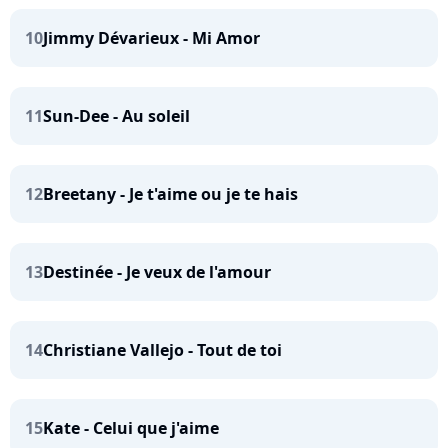
10
Jimmy Dévarieux - Mi Amor
11
Sun-Dee - Au soleil
12
Breetany - Je t'aime ou je te hais
13
Destinée - Je veux de l'amour
14
Christiane Vallejo - Tout de toi
15
Kate - Celui que j'aime