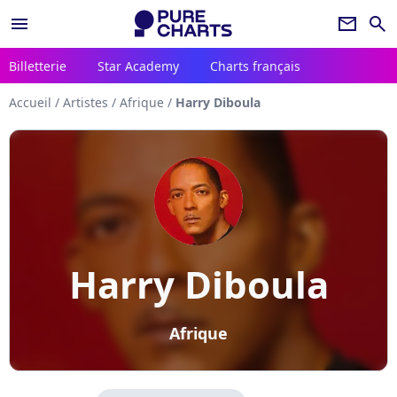
menu
newsletter
search
Billetterie
Star Academy
Charts français
Accueil
/
Artistes
/
Afrique
/
Harry Diboula
Harry Diboula
Afrique