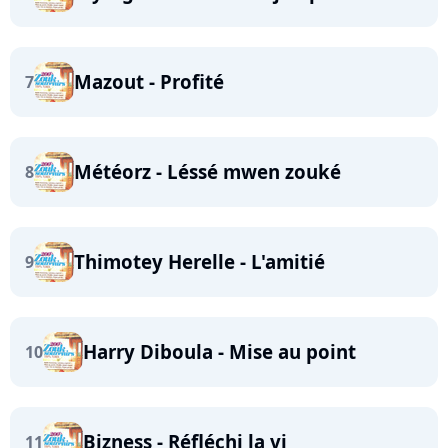
Mazout - Profité
7
Météorz - Léssé mwen zouké
8
Thimotey Herelle - L'amitié
9
Harry Diboula - Mise au point
10
Bizness - Réfléchi la vi
11