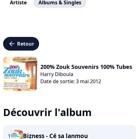
Artiste
Albums & Singles
arrow_left
Retour
200% Zouk Souvenirs 100% Tubes
Harry Diboula
Date de sortie: 3 mai 2012
Découvrir l'album
Bizness - Cé sa lanmou
1