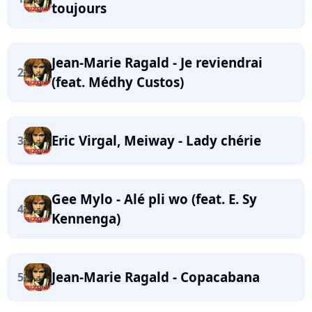
toujours
Jean-Marie Ragald - Je reviendrai
2
(feat. Médhy Custos)
Eric Virgal, Meiway - Lady chérie
3
Gee Mylo - Alé pli wo (feat. E. Sy
4
Kennenga)
Jean-Marie Ragald - Copacabana
5