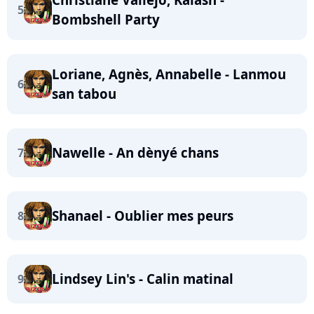
5
Bombshell Party
Loriane, Agnès, Annabelle - Lanmou
6
san tabou
Nawelle - An dènyé chans
7
Shanael - Oublier mes peurs
8
Lindsey Lin's - Calin matinal
9