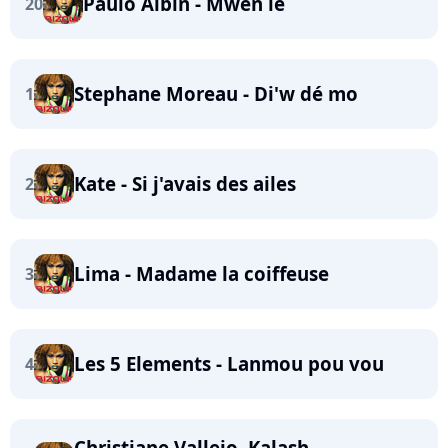
Paulo Albin - Mwen lé
20
Stephane Moreau - Di'w dé mo
1
Kate - Si j'avais des ailes
2
Lima - Madame la coiffeuse
3
Les 5 Elements - Lanmou pou vou
4
Christiane Vallejo, Kalash -