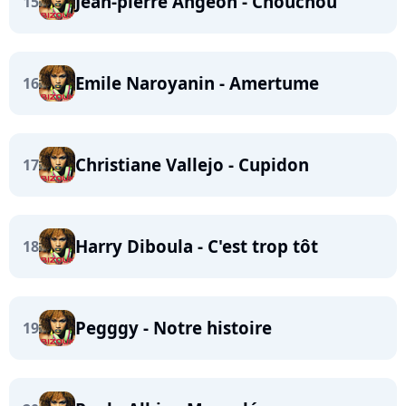
Jean-pierre Angeon - Chouchou
15
Emile Naroyanin - Amertume
16
Christiane Vallejo - Cupidon
17
Harry Diboula - C'est trop tôt
18
Pegggy - Notre histoire
19