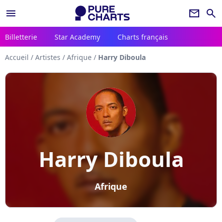
menu
newsletter
search
Billetterie
Star Academy
Charts français
Accueil
/
Artistes
/
Afrique
/
Harry Diboula
Harry Diboula
Afrique