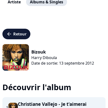
Artiste
Albums & Singles
arrow_left
Retour
Bizouk
Harry Diboula
Date de sortie: 13 septembre 2012
Découvrir l'album
Christiane Vallejo - Je t'aimerai
1