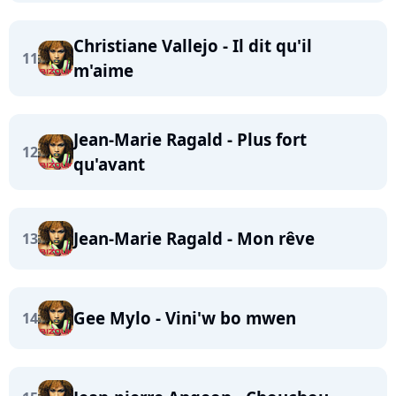
Christiane Vallejo - Il dit qu'il
11
m'aime
Jean-Marie Ragald - Plus fort
12
qu'avant
Jean-Marie Ragald - Mon rêve
13
Gee Mylo - Vini'w bo mwen
14