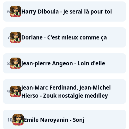
Harry Diboula - Je serai là pour toi
6
Doriane - C'est mieux comme ça
7
Jean-pierre Angeon - Loin d'elle
8
Jean-Marc Ferdinand, Jean-Michel
9
Hierso - Zouk nostalgie meddley
Emile Naroyanin - Sonj
10