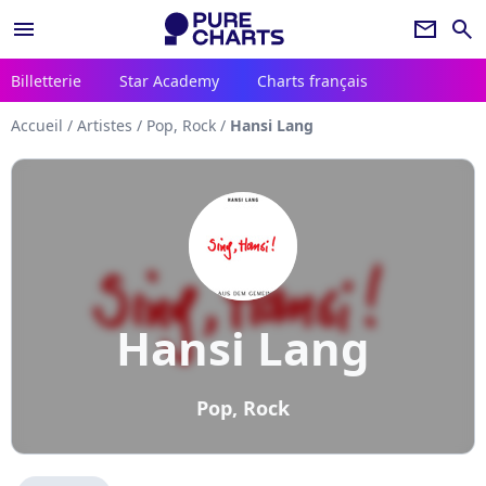
menu
newsletter
search
Billetterie
Star Academy
Charts français
Accueil
/
Artistes
/
Pop, Rock
/
Hansi Lang
Hansi Lang
Pop, Rock