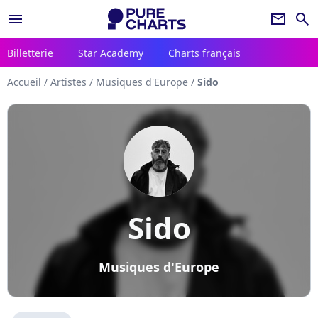
menu
newsletter
search
Billetterie
Star Academy
Charts français
Accueil
/
Artistes
/
Musiques d'Europe
/
Sido
Sido
Musiques d'Europe