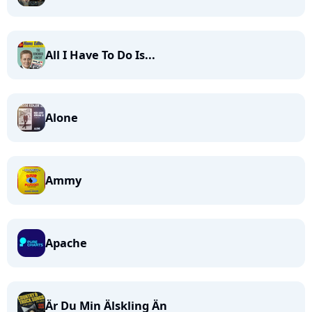
All I Have To Do Is...
Alone
Ammy
Apache
Är Du Min Älskling Än