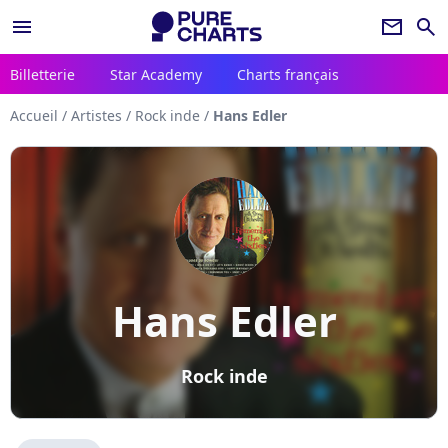
menu
newsletter
search
Billetterie
Star Academy
Charts français
Accueil
/
Artistes
/
Rock inde
/
Hans Edler
Hans Edler
Rock inde