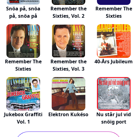
Snöa på, snöa
Remember the
Remember The
på, snöa på
Sixties, Vol. 2
Sixties
Remember The
Remember the
40-Års Jubileum
Sixties
Sixties, Vol. 3
Jukebox Graffiti
Elektron Kukéso
Nu står jul vid
Vol. 1
snöig port