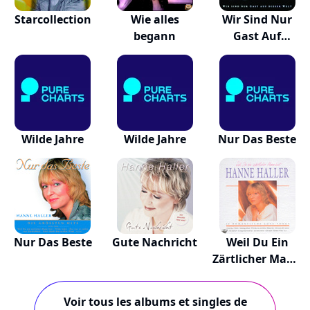
Starcollection
Wie alles
Wir Sind Nur
begann
Gast Auf
Dieser...
Wilde Jahre
Wilde Jahre
Nur Das Beste
Nur Das Beste
Gute Nachricht
Weil Du Ein
Zärtlicher Mann
Bist
Voir tous les albums et singles de