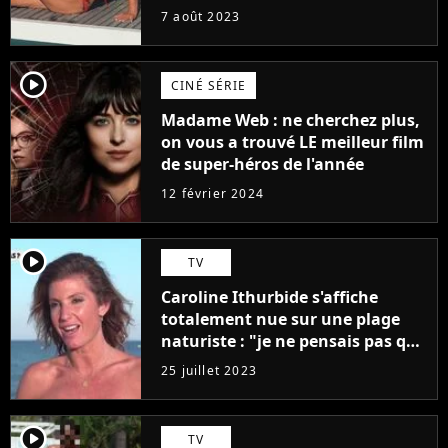
7 août 2023
player2
CINÉ SÉRIE
Madame Web : ne cherchez plus,
on vous a trouvé LE meilleur film
de super-héros de l'année
12 février 2024
player2
TV
Caroline Ithurbide s'affiche
totalement nue sur une plage
naturiste : "je ne pensais pas que
j'arriverais à le faire..."
25 juillet 2023
player2
TV