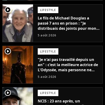
player2
LIFESTYLE
Le fils de Michael Douglas a
passé 7 ans en prison : "Je
distribuais des joints pour mon
père"
5 août 2026
player2
LIFESTYLE
"Je n'ai pas travaillé depuis un
an" : c'est la meilleure actrice de
L'Odyssée, mais personne ne
veut lui donner de rôle au
5 août 2026
cinéma
player2
LIFESTYLE
NCIS : 23 ans après, un