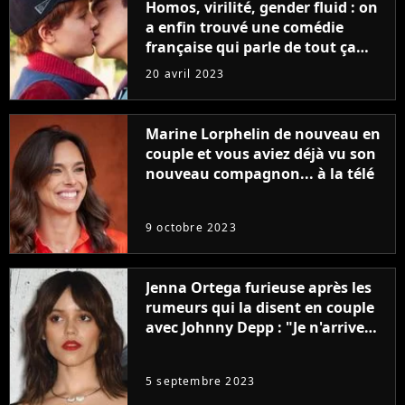
Homos, virilité, gender fluid : on
a enfin trouvé une comédie
française qui parle de tout ça
sans être super ringarde
20 avril 2023
Marine Lorphelin de nouveau en
couple et vous aviez déjà vu son
nouveau compagnon... à la télé
9 octobre 2023
Jenna Ortega furieuse après les
rumeurs qui la disent en couple
avec Johnny Depp : "Je n'arrive
même pas..."
5 septembre 2023