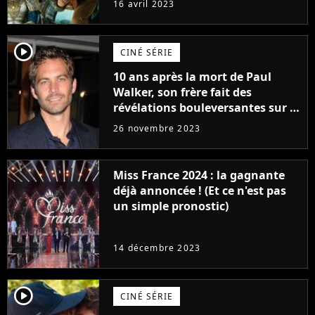
16 avril 2023
player2
CINÉ SÉRIE
10 ans après la mort de Paul
Walker, son frère fait des
révélations bouleversantes sur la
réaction des acteurs de Fast and
26 novembre 2023
Furious
Miss France 2024 : la gagnante
déjà annoncée ! (Et ce n'est pas
un simple pronostic)
14 décembre 2023
player2
CINÉ SÉRIE