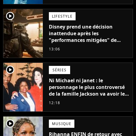
player2
LIFESTYLE
Disney prend une décision
inattendue après les
"performances mitigées" de
Vaiana et The Mandalorian &
13:06
Grogu au box-office
player2
SÉRIES
Ni Michael ni Janet : le
personnage le plus controversé
de la famille Jackson va avoir le
droit à sa propre série
12:18
player2
MUSIQUE
Rihanna ENFIN de retour avec