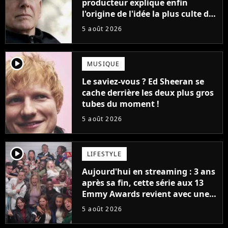
producteur explique enfin
l'origine de l'idée la plus culte de
la série (et on ne parle pas du
5 août 2026
bateau)
player2
MUSIQUE
Le saviez-vous ? Ed Sheeran se
cache derrière les deux plus gros
tubes du moment !
5 août 2026
player2
LIFESTYLE
Aujourd'hui en streaming : 3 ans
après sa fin, cette série aux 13
Emmy Awards revient avec une
suite... totalement différente
5 août 2026