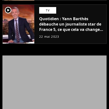
player2
TV
Quotidien : Yann Barthès
débauche un journaliste star de
France 5, ce que cela va changer
à la rentrée
22 mai 2023