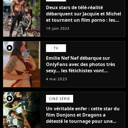
Deux stars de télé-réalité
débarquent sur Jacquie et Michel
et tournent un film porno : les
premières images du tournage
19 juin 2023
(exclu)
player2
TV
Emilie Nef Naf débarque sur
OnlyFans avec des photos très
sexy... les fétichistes vont
prendre leur pied !
4 mai 2023
player2
CINÉ SÉRIE
Un véritable enfer : cette star du
film Donjons et Dragons a
détesté le tournage pour une
raison très spéciale