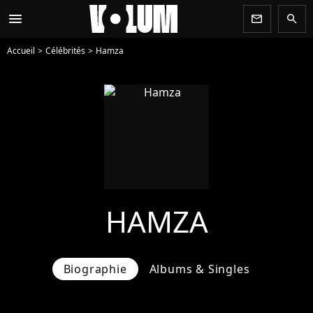
menu
newsletter
search
Accueil
Célébrités
Hamza
HAMZA
Biographie
Albums & Singles