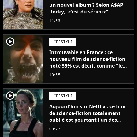
un nouvel album ? Selon A$AP
Rocky, "c'est du sérieux"
11:33
player2
LIFESTYLE
Introuvable en France : ce
nouveau film de science-fiction
noté 55% est décrit comme "le
plus stupide de l'année"
10:55
player2
LIFESTYLE
Aujourd'hui sur Netflix : ce film
de science-fiction totalement
oublié est pourtant l'un des
meilleurs des années 2010
09:23