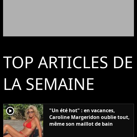
TOP ARTICLES DE
LA SEMAINE
player2
"Un été hot" : en vacances,
Caroline Margeridon oublie tout,
même son maillot de bain