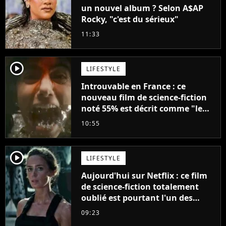
un nouvel album ? Selon A$AP
Rocky, "c'est du sérieux"
11:33
player2
LIFESTYLE
Introuvable en France : ce
nouveau film de science-fiction
noté 55% est décrit comme "le
plus stupide de l'année"
10:55
player2
LIFESTYLE
Aujourd'hui sur Netflix : ce film
de science-fiction totalement
oublié est pourtant l'un des
meilleurs des années 2010
09:23