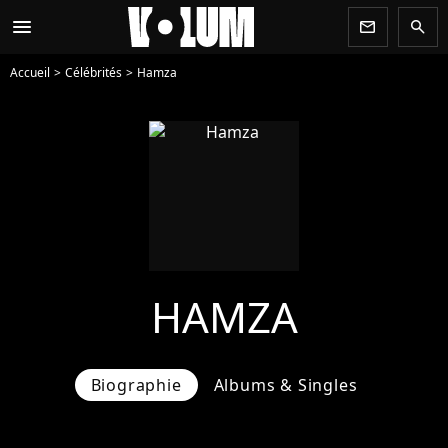
menu
newsletter
search
Accueil
Célébrités
Hamza
HAMZA
Biographie
Albums & Singles