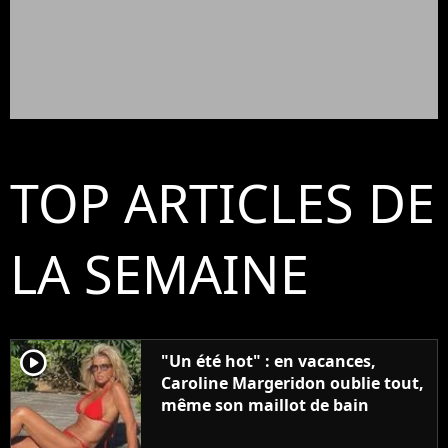
TOP ARTICLES DE
LA SEMAINE
player2
"Un été hot" : en vacances,
Caroline Margeridon oublie tout,
même son maillot de bain