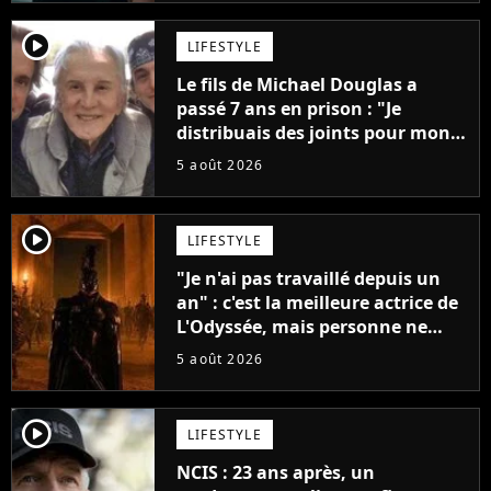
player2
LIFESTYLE
Le fils de Michael Douglas a
passé 7 ans en prison : "Je
distribuais des joints pour mon
père"
5 août 2026
player2
LIFESTYLE
"Je n'ai pas travaillé depuis un
an" : c'est la meilleure actrice de
L'Odyssée, mais personne ne
veut lui donner de rôle au
5 août 2026
cinéma
player2
LIFESTYLE
NCIS : 23 ans après, un