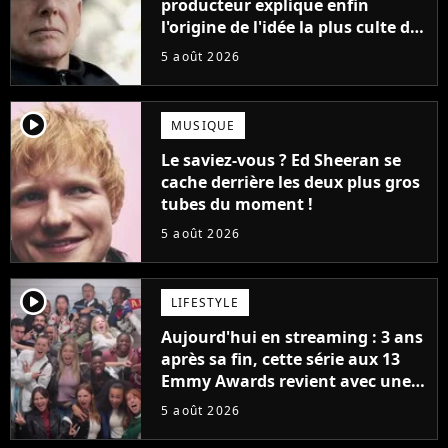
producteur explique enfin
l'origine de l'idée la plus culte de
la série (et on ne parle pas du
5 août 2026
bateau)
player2
MUSIQUE
Le saviez-vous ? Ed Sheeran se
cache derrière les deux plus gros
tubes du moment !
5 août 2026
player2
LIFESTYLE
Aujourd'hui en streaming : 3 ans
après sa fin, cette série aux 13
Emmy Awards revient avec une
suite... totalement différente
5 août 2026