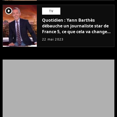
player2
TV
Quotidien : Yann Barthès
débauche un journaliste star de
France 5, ce que cela va changer
à la rentrée
22 mai 2023