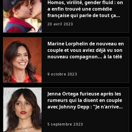
Homos, virilité, gender fluid : on
a enfin trouvé une comédie
française qui parle de tout ça
sans être super ringarde
20 avril 2023
Marine Lorphelin de nouveau en
couple et vous aviez déjà vu son
nouveau compagnon... à la télé
9 octobre 2023
Jenna Ortega furieuse après les
rumeurs qui la disent en couple
avec Johnny Depp : "Je n'arrive
même pas..."
5 septembre 2023