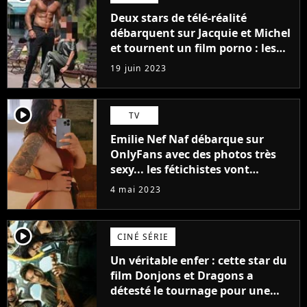
Deux stars de télé-réalité
débarquent sur Jacquie et Michel
et tournent un film porno : les
premières images du tournage
19 juin 2023
(exclu)
player2
TV
Emilie Nef Naf débarque sur
OnlyFans avec des photos très
sexy... les fétichistes vont
prendre leur pied !
4 mai 2023
player2
CINÉ SÉRIE
Un véritable enfer : cette star du
film Donjons et Dragons a
détesté le tournage pour une
raison très spéciale