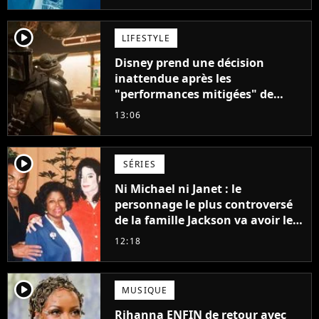
player2
LIFESTYLE
Disney prend une décision
inattendue après les
"performances mitigées" de
Vaiana et The Mandalorian &
13:06
Grogu au box-office
player2
SÉRIES
Ni Michael ni Janet : le
personnage le plus controversé
de la famille Jackson va avoir le
droit à sa propre série
12:18
player2
MUSIQUE
Rihanna ENFIN de retour avec