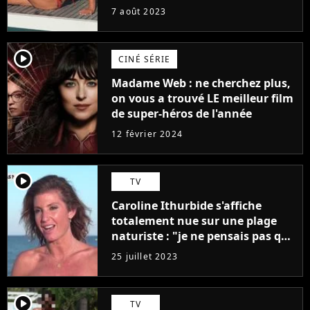
7 août 2023
player2
CINÉ SÉRIE
Madame Web : ne cherchez plus,
on vous a trouvé LE meilleur film
de super-héros de l'année
12 février 2024
player2
TV
Caroline Ithurbide s'affiche
totalement nue sur une plage
naturiste : "je ne pensais pas que
j'arriverais à le faire..."
25 juillet 2023
player2
TV