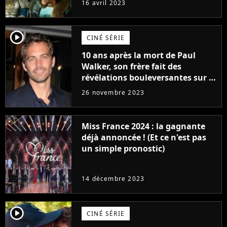
16 avril 2023
player2
CINÉ SÉRIE
10 ans après la mort de Paul
Walker, son frère fait des
révélations bouleversantes sur la
réaction des acteurs de Fast and
26 novembre 2023
Furious
Miss France 2024 : la gagnante
déjà annoncée ! (Et ce n'est pas
un simple pronostic)
14 décembre 2023
player2
CINÉ SÉRIE