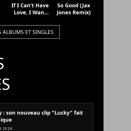
If I Can’t Have
So Good (Jax
Love, I Want
Jones Remix)
Power
(Deluxe)
S ALBUMS ET SINGLES
S
ÉS
 : son nouveau clip "Lucky" fait
ique
et 2024