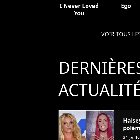
I Never Loved
Ego
You
VOIR TOUS LE
DERNIÈRE
ACTUALIT
Halsey
polém
31 juill