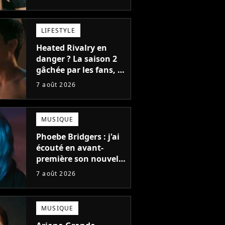
bonne chose
LIFESTYLE
Heated Rivalry en
danger ? La saison 2
gâchée par les fans, le
créateur pousse un
7 août 2026
coup de gueule
MUSIQUE
Phoebe Bridgers : j'ai
écouté en avant-
première son nouvel
album, c'est le bijou
7 août 2026
de la fin d'été
MUSIQUE