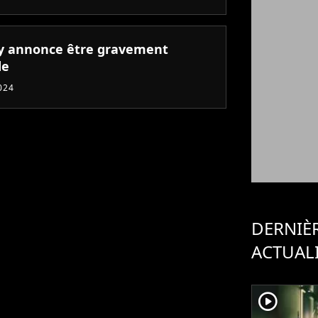
y annonce être gravement
de
024
DERNIÈ
ACTUAL
player2