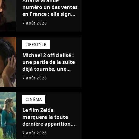
Ariana Grande
numéro un des ventes
en France : elle signe
le meilleur démarrage
7 août 2026
de sa carrière avec
son album Petal
LIFESTYLE
Michael 2 officialisé :
une partie de la suite
déjà tournée, une
sortie possible en
7 août 2026
2027 ?
CINÉMA
Le film Zelda
marquera la toute
dernière apparition
de cet acteur
7 août 2026
emblématique