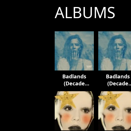
ALBUMS
Badlands
Badlands
(Decade
(Decade
Edition
Edition
Anthology)
Anthology