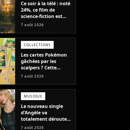
Ce soir à la télé : noté
24%, ce film de
science-fiction est
complètement raté,
7 août 2026
mais il aurait pu être
encore pire à cause de
son acteur
COLLECTIONS
Les cartes Pokémon
gâchées par les
scalpers ? Cette
technique géniale
7 août 2026
d'un magasin pour
ruiner les revendeurs
MUSIQUE
Le nouveau single
d'Angèle va
totalement dérouter
le public, et c'est une
7 août 2026