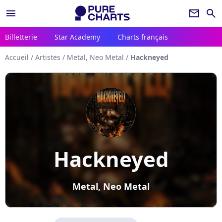
menu
newsletter
search
Billetterie
Star Academy
Charts français
Accueil
/
Artistes
/
Metal, Neo Metal
/
Hackneyed
Hackneyed
Metal, Neo Metal