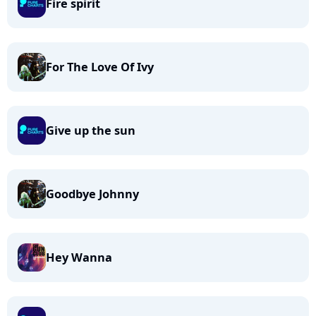
Fire spirit
For The Love Of Ivy
Give up the sun
Goodbye Johnny
Hey Wanna