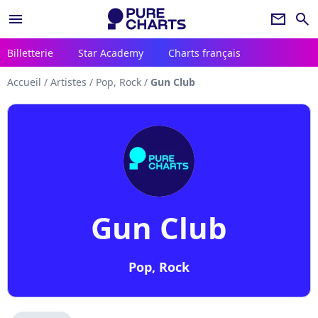
menu
newsletter
search
Billetterie
Star Academy
Charts français
Accueil
/
Artistes
/
Pop, Rock
/
Gun Club
Gun Club
Pop, Rock