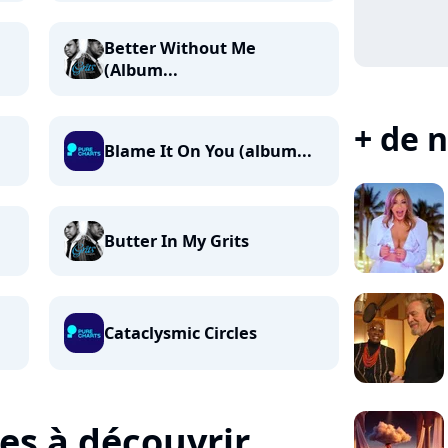
Better Without Me
(Album...
+ de n
Blame It On You (album...
Butter In My Grits
Cataclysmic Circles
tes à découvrir