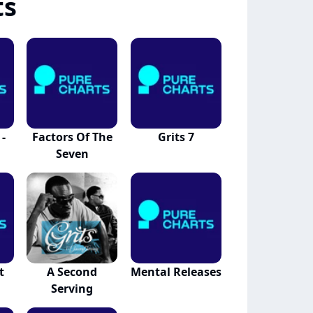
ts
-
Factors Of The
Grits 7
Seven
t
A Second
Mental Releases
Serving