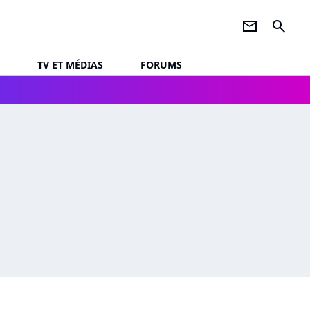
newsletter
search
TV ET MÉDIAS
FORUMS