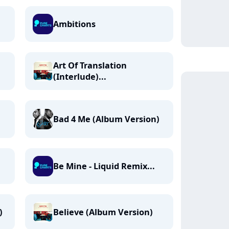
Ambitions
Art Of Translation
(Interlude)...
Bad 4 Me (Album Version)
Be Mine - Liquid Remix...
)
Believe (Album Version)