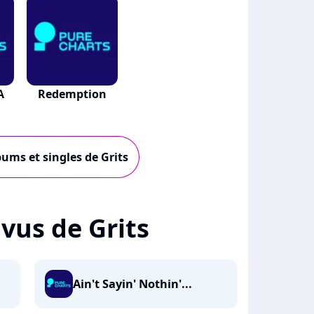
A
Redemption
bums et singles de Grits
+ vus de Grits
Ain't Sayin' Nothin'...