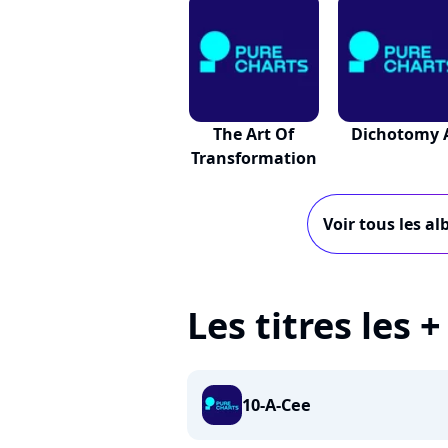
The Art Of
Dichotomy 
Transformation
Voir tous les al
Les titres les 
10-A-Cee