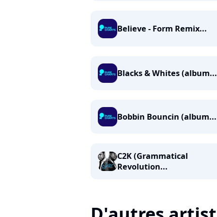
Believe - Form Remix...
Blacks & Whites (album...
Bobbin Bouncin (album...
C2K (Grammatical
Revolution...
D'autres artis