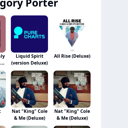
gory Porter
ly
Liquid Spirit
All Rise (Deluxe)
...
(version Deluxe)
t
Nat "King" Cole
Nat "King" Cole
& Me (Deluxe)
& Me (Deluxe)