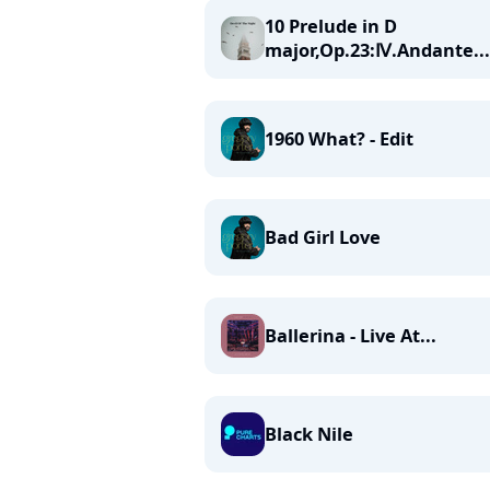
10 Prelude in D
major,Op.23:Ⅳ.Andante...
1960 What? - Edit
Bad Girl Love
Ballerina - Live At...
Black Nile