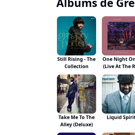
Albums de Gre
Still Rising - The
One Night On
Collection
(Live At The R
Take Me To The
Liquid Spiri
Alley (Deluxe)