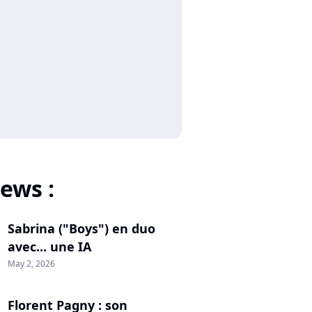
ews :
Sabrina ("Boys") en duo
avec... une IA
May 2, 2026
Florent Pagny : son