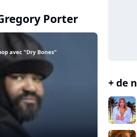
 Gregory Porter
 pop avec "Dry Bones"
+ de n