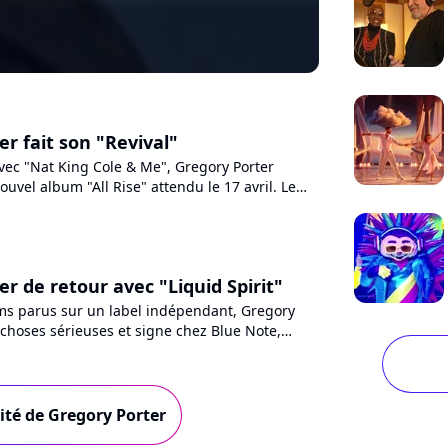
r fait son "Revival"
avec "Nat King Cole & Me", Gregory Porter
ouvel album "All Rise" attendu le 17 avril. Le
un premier single...
r de retour avec "Liquid Spirit"
s parus sur un label indépendant, Gregory
 choses sérieuses et signe chez Blue Note,
r Universal Music...
lité de Gregory Porter