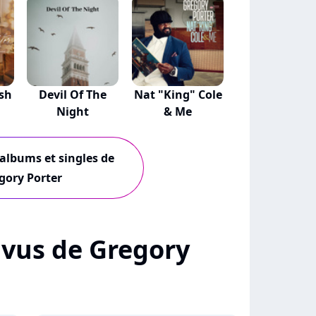
sh
Devil Of The
Nat "King" Cole
Night
& Me
 albums et singles de
gory Porter
+ vus de Gregory