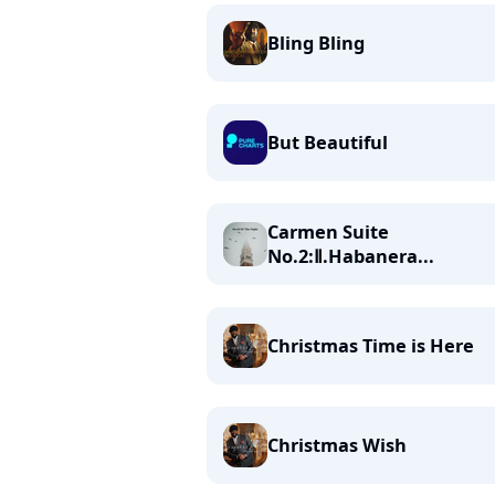
Bling Bling
But Beautiful
Carmen Suite
No.2:Ⅱ.Habanera...
Christmas Time is Here
Christmas Wish