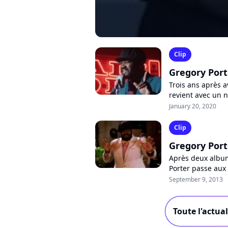
Clip
Gregory Porte
Trois ans après 
revient avec un n
jazzman propose 
January 20, 2020
Clip
Gregory Porte
Après deux album
Porter passe aux
écurie de la majo
September 9, 2013
Toute l'actua