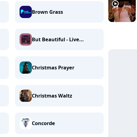
player2
Brown Grass
But Beautiful - Live...
Christmas Prayer
Christmas Waltz
Concorde