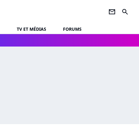
newsletter
search
TV ET MÉDIAS
FORUMS