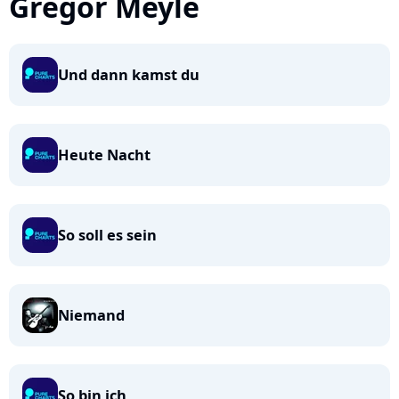
Gregor Meyle
Und dann kamst du
Heute Nacht
So soll es sein
Niemand
So bin ich