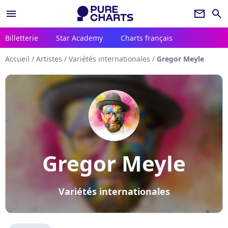
menu
newsletter
search
Billetterie
Star Academy
Charts français
Accueil
/
Artistes
/
Variétés internationales
/
Gregor Meyle
Gregor Meyle
Variétés internationales