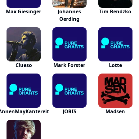
Max Giesinger
Johannes
Tim Bendzko
Oerding
Clueso
Mark Forster
Lotte
AnnenMayKantereit
JORIS
Madsen