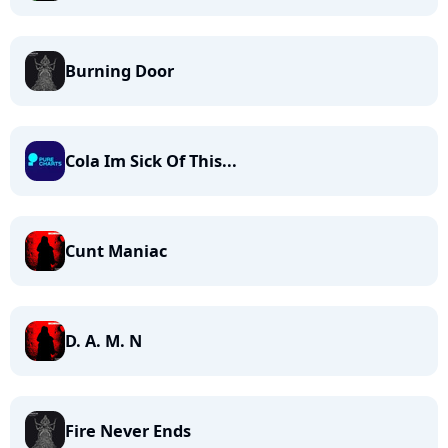
Burning Door
Cola Im Sick Of This...
Cunt Maniac
D. A. M. N
Fire Never Ends