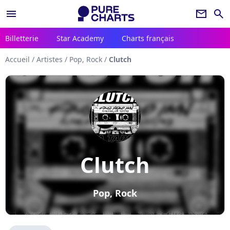
menu
newsletter
search
Billetterie
Star Academy
Charts français
Accueil
/
Artistes
/
Pop, Rock
/
Clutch
Clutch
Pop, Rock