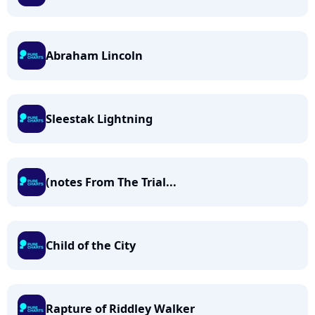
Abraham Lincoln
Sleestak Lightning
(notes From The Trial...
Child of the City
Rapture of Riddley Walker