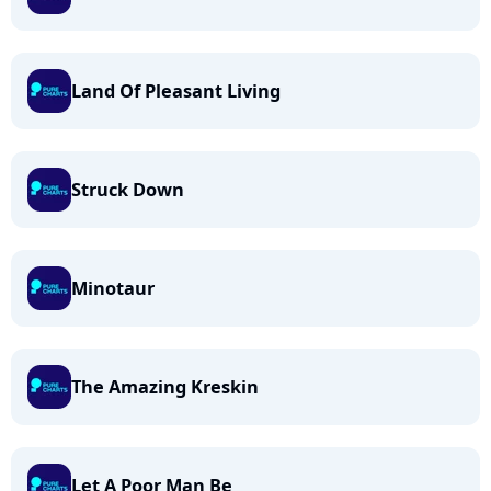
Land Of Pleasant Living
Struck Down
Minotaur
The Amazing Kreskin
Let A Poor Man Be