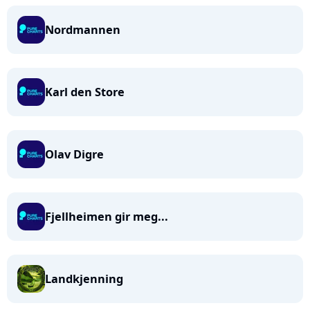
Nordmannen
Karl den Store
Olav Digre
Fjellheimen gir meg...
Landkjenning