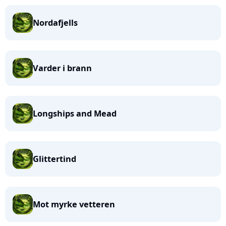
Nordafjells
Varder i brann
Longships and Mead
Glittertind
Mot myrke vetteren