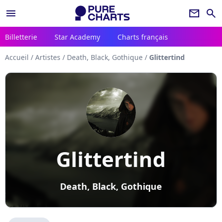
menu
newsletter
search
Billetterie
Star Academy
Charts français
Accueil
/
Artistes
/
Death, Black, Gothique
/
Glittertind
Glittertind
Death, Black, Gothique