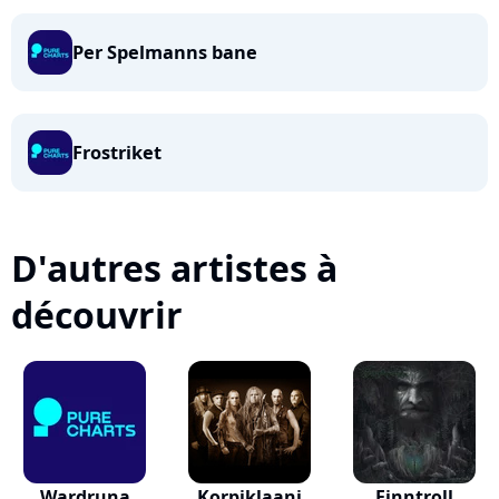
Per Spelmanns bane
Frostriket
D'autres artistes à
découvrir
Wardruna
Korpiklaani
Finntroll