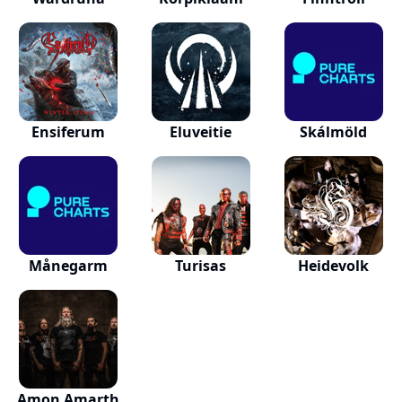
Ensiferum
Eluveitie
Skálmöld
Månegarm
Turisas
Heidevolk
Amon Amarth