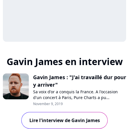
Gavin James en interview
Gavin James : "J'ai travaillé dur pour
y arriver"
Sa voix d'or a conquis la France. A l'occasion
d'un concert à Paris, Pure Charts a pu
rencontrer Gavin James, nommé aux NRJ Music
November 9, 2019
Awards, pour parler de son deuxième album
"Only Ticket Home", son duo "Always" avec
Lire l'interview de Gavin James
Philippine, son coeur de romantique et Bruce
Springsteen.