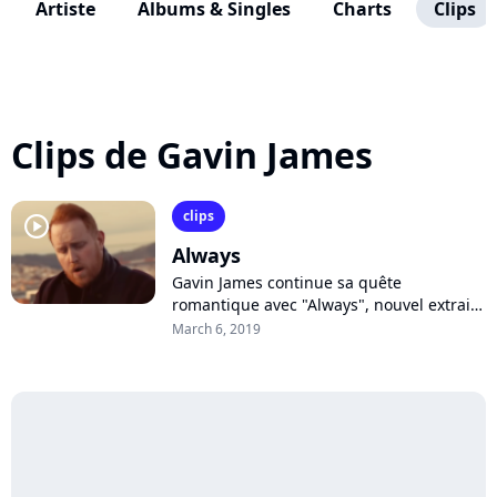
Artiste
Albums & Singles
Charts
Clips
Clips de Gavin James
clips
player2
Always
Gavin James continue sa quête
romantique avec "Always", nouvel extrait
de l'album "Only Ticket Home" revisité en
March 6, 2019
duo avec la jeune artiste française
Philippine....