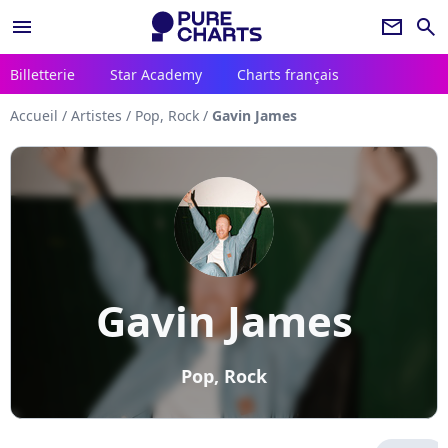
menu
newsletter
search
Billetterie
Star Academy
Charts français
Accueil
/
Artistes
/
Pop, Rock
/
Gavin James
Gavin James
Pop, Rock