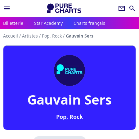
menu
newsletter
search
Billetterie
Star Academy
Charts français
Accueil
/
Artistes
/
Pop, Rock
/
Gauvain Sers
Gauvain Sers
Pop, Rock