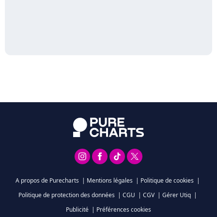
A propos de Purecharts
|
Mentions légales
|
Politique de cookies
|
Politique de protection des données
|
CGU
|
CGV
|
Gérer Utiq
|
Publicité
|
Préférences cookies