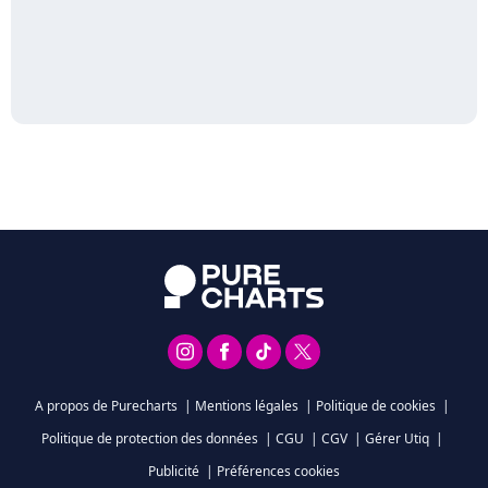
A propos de Purecharts
|
Mentions légales
|
Politique de cookies
|
Politique de protection des données
|
CGU
|
CGV
|
Gérer Utiq
|
Publicité
|
Préférences cookies