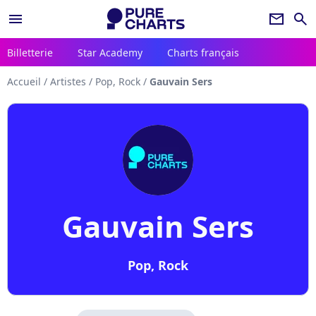
menu
newsletter
search
Billetterie
Star Academy
Charts français
Accueil
/
Artistes
/
Pop, Rock
/
Gauvain Sers
Gauvain Sers
Pop, Rock