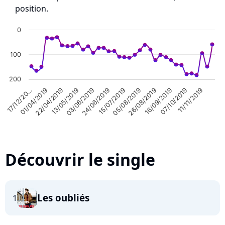
position.
0
100
200
22/04/2019
24/06/2019
26/08/2019
11/11/2019
01/04/2019
03/06/2019
05/08/2019
07/10/2019
17/12/20…
13/05/2019
15/07/2019
16/09/2019
Découvrir le single
Les oubliés
1
Highcharts.com