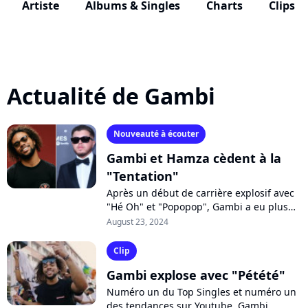
Artiste
Albums & Singles
Charts
Clips
Actualité de Gambi
Nouveauté à écouter
Gambi et Hamza cèdent à la
"Tentation"
Après un début de carrière explosif avec
"Hé Oh" et "Popopop", Gambi a eu plus
de mal à retrouver le sommet des charts.
August 23, 2024
Il devrait facilement y arriver...
Clip
Gambi explose avec "Pétété"
Numéro un du Top Singles et numéro un
des tendances sur Youtube, Gambi