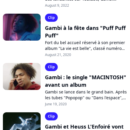
frappe fort avec son nouveau single
August 9, 2022
"Pétété", qui devrait faire danser la
France...
Clip
Gambi à la fête dans "Puff Puff
Puff"
Fort du bel accueil réservé à son premier
album "La vie est belle", classé numéro
un des ventes en France, Gambi enchaîne
August 21, 2020
avec le single "Puff Puff Puff"....
Clip
Gambi : le single "MACINTOSH"
avant un album
Gambi se lance dans le grand bain. Après
les tubes "Popopop" ou "Dans l'espace",
le rappeur annonce la sortie de son
June 19, 2020
premier album "La vie est belle"...
Clip
Gambi et Heuss L'Enfoiré vont