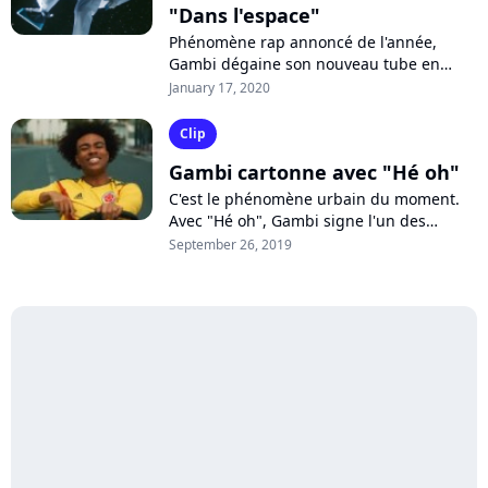
"Dans l'espace"
Phénomène rap annoncé de l'année,
Gambi dégaine son nouveau tube en
puissance : "Dans l'espace", enregistré en
January 17, 2020
featuring avec Heuss L'Enfoiré, l'homme...
Clip
Gambi cartonne avec "Hé oh"
C'est le phénomène urbain du moment.
Avec "Hé oh", Gambi signe l'un des
morceaux les plus écoutés actuellement
September 26, 2019
sur Spotify et YouTube. Signé chez
Rec.118,...