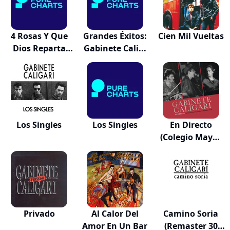
4 Rosas Y Que
Grandes Éxitos:
Cien Mil Vueltas
Dios Reparta
Gabinete Cali...
Su...
Los Singles
Los Singles
En Directo
(Colegio Mayor
Men...
Privado
Al Calor Del
Camino Soria
Amor En Un Bar
(Remaster 30