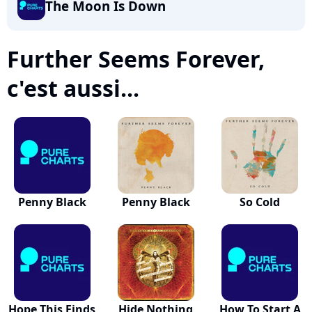
The Moon Is Down
Further Seems Forever,
c'est aussi...
Penny Black
Penny Black
So Cold
Hope This Finds
Hide Nothing
How To Start A