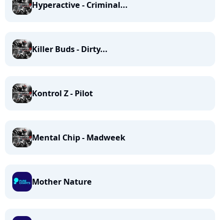
Hyperactive - Criminal...
Killer Buds - Dirty...
Kontrol Z - Pilot
Mental Chip - Madweek
Mother Nature