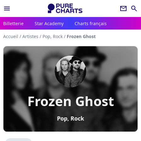
menu
newsletter
search
Billetterie
Star Academy
Charts français
Accueil
/
Artistes
/
Pop, Rock
/
Frozen Ghost
Frozen Ghost
Pop, Rock