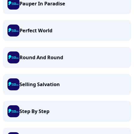
Pauper In Paradise
Perfect World
Round And Round
Selling Salvation
Step By Step