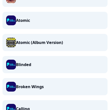
Atomic
Atomic (Album Version)
Blinded
Broken Wings
Calling