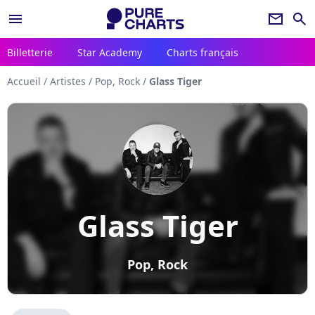
menu
newsletter
search
Billetterie
Star Academy
Charts français
Accueil
/
Artistes
/
Pop, Rock
/
Glass Tiger
Glass Tiger
Pop, Rock