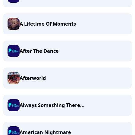
A Lifetime Of Moments
After The Dance
Afterworld
Always Something There...
American Nightmare