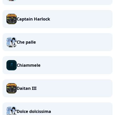
Captain Harlock
Che palle
Chiammele
Daitan III
Dolce dolcissima