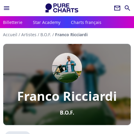
menu
newsletter
search
Billetterie
Star Academy
Charts français
Accueil
/
Artistes
/
B.O.F.
/
Franco Ricciardi
Franco Ricciardi
B.O.F.