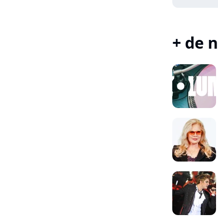
+ de n