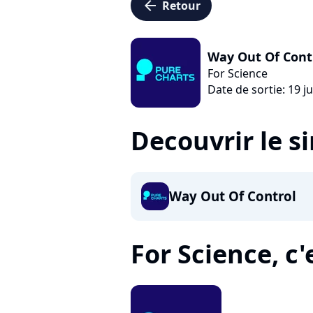
arrow_left
Retour
Way Out Of Cont
For Science
Date de sortie: 19 ju
Decouvrir le s
Way Out Of Control
For Science, c'e