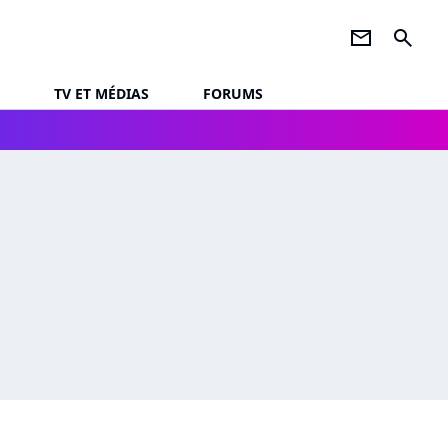
newsletter
search
TV ET MÉDIAS
FORUMS