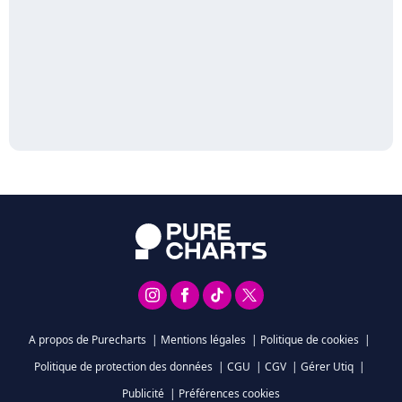
A propos de Purecharts
|
Mentions légales
|
Politique de cookies
|
Politique de protection des données
|
CGU
|
CGV
|
Gérer Utiq
|
Publicité
|
Préférences cookies