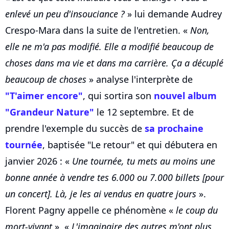
enlevé un peu d'insouciance ?
» lui demande Audrey
Crespo-Mara dans la suite de l'entretien. «
Non,
elle ne m'a pas modifié. Elle a modifié beaucoup de
choses dans ma vie et dans ma carrière. Ça a décuplé
beaucoup de choses
» analyse l'interprète de
"T'aimer encore"
, qui sortira son
nouvel album
"Grandeur Nature"
le 12 septembre. Et de
prendre l'exemple du succès de
sa prochaine
tournée
, baptisée "Le retour" et qui débutera en
janvier 2026 : «
Une tournée, tu mets au moins une
bonne année à vendre tes 6.000 ou 7.000 billets [pour
un concert]. Là, je les ai vendus en quatre jours
».
Florent Pagny appelle ce phénomène «
le coup du
mort-vivant
». «
L'imaginaire des autres m'ont plus