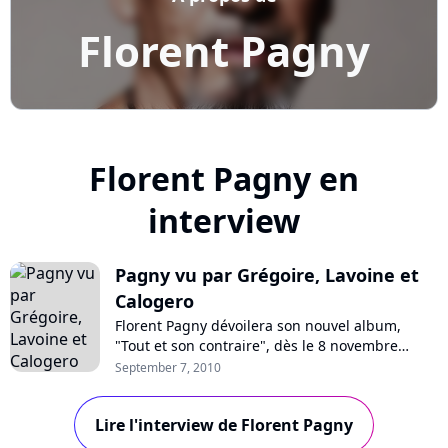
Florent Pagny
Florent Pagny en
interview
Pagny vu par Grégoire, Lavoine et
Calogero
Florent Pagny dévoilera son nouvel album,
"Tout et son contraire", dès le 8 novembre
prochain. Un disque sur lequel collaborent
September 7, 2010
notamment Emmanuelle Cosso-Merad, Jérôme
Attal, Vincent Baguian, Daran, John Mamann,
Lire l'interview de Florent Pagny
mais aussi Grégoire, Marc Lavoine, et Calogero
: visionnez les interview de ces trois derniers...