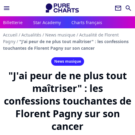
menu
newsletter
search
Billetterie
Star Academy
Charts français
Accueil
/
Actualités
/
News musique
/
Actualité de Florent
Pagny
/
"J'ai peur de ne plus tout maîtriser" : les confessions
touchantes de Florent Pagny sur son cancer
News musique
"J'ai peur de ne plus tout
maîtriser" : les
confessions touchantes de
Florent Pagny sur son
cancer