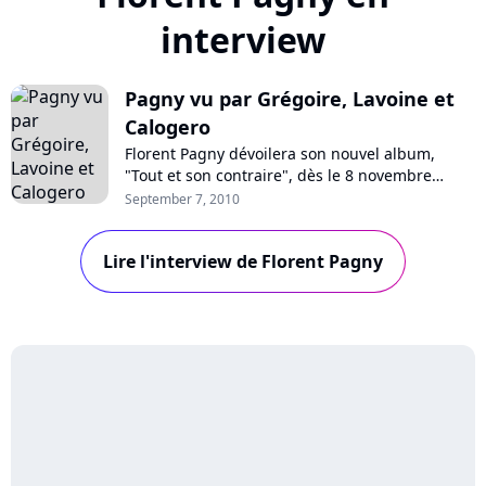
interview
Pagny vu par Grégoire, Lavoine et
Calogero
Florent Pagny dévoilera son nouvel album,
"Tout et son contraire", dès le 8 novembre
prochain. Un disque sur lequel collaborent
September 7, 2010
notamment Emmanuelle Cosso-Merad, Jérôme
Attal, Vincent Baguian, Daran, John Mamann,
Lire l'interview de Florent Pagny
mais aussi Grégoire, Marc Lavoine, et Calogero
: visionnez les interview de ces trois derniers...