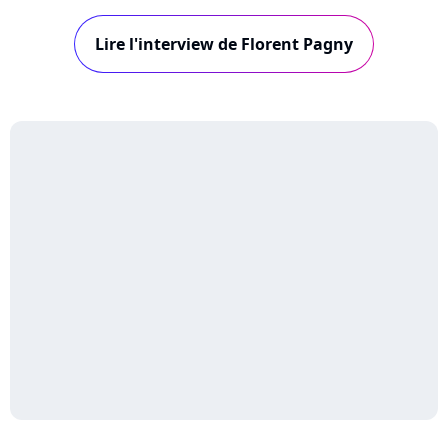
notamment Emmanuelle Cosso-Merad, Jérôme
Attal, Vincent Baguian, Daran, John Mamann,
Lire l'interview de Florent Pagny
mais aussi Grégoire, Marc Lavoine, et Calogero
: visionnez les interview de ces trois derniers...