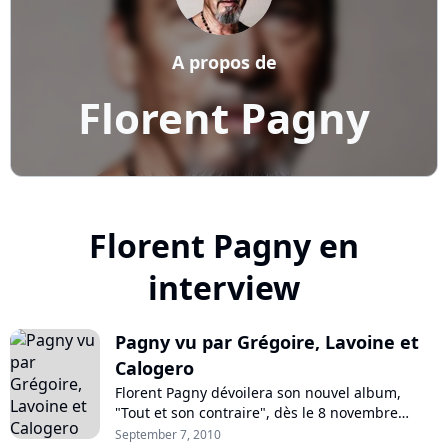
A propos de
Florent Pagny
Florent Pagny en
interview
Pagny vu par Grégoire, Lavoine et
Calogero
Florent Pagny dévoilera son nouvel album,
"Tout et son contraire", dès le 8 novembre
prochain. Un disque sur lequel collaborent
September 7, 2010