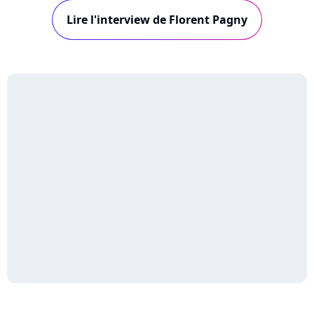
Attal, Vincent Baguian, Daran, John Mamann,
Lire l'interview de Florent Pagny
mais aussi Grégoire, Marc Lavoine, et Calogero
: visionnez les interview de ces trois derniers...