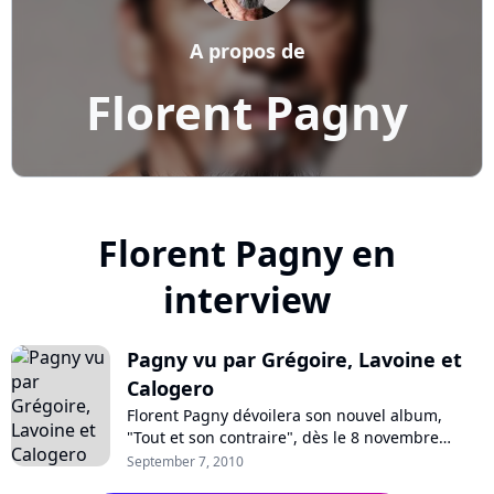
A propos de
Florent Pagny
Florent Pagny en
interview
Pagny vu par Grégoire, Lavoine et
Calogero
Florent Pagny dévoilera son nouvel album,
"Tout et son contraire", dès le 8 novembre
prochain. Un disque sur lequel collaborent
September 7, 2010
notamment Emmanuelle Cosso-Merad, Jérôme