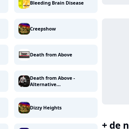
Bleeding Brain Disease
Creepshow
Death from Above
Death from Above -
Alternative...
Dizzy Heights
+ de n