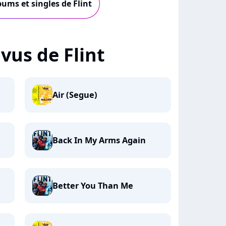
bums et singles de Flint
 vus de Flint
Air (Segue)
Back In My Arms Again
Better You Than Me