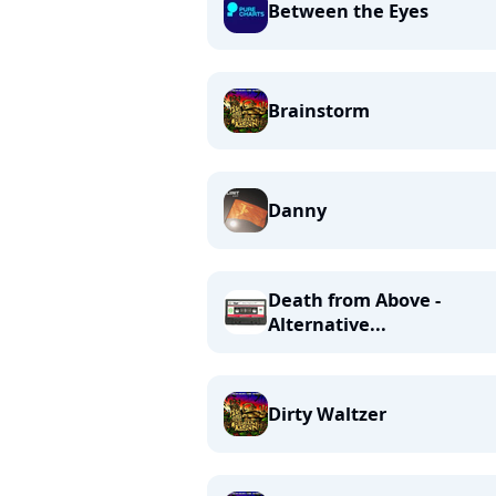
Between the Eyes
Brainstorm
Danny
Death from Above -
Alternative...
Dirty Waltzer