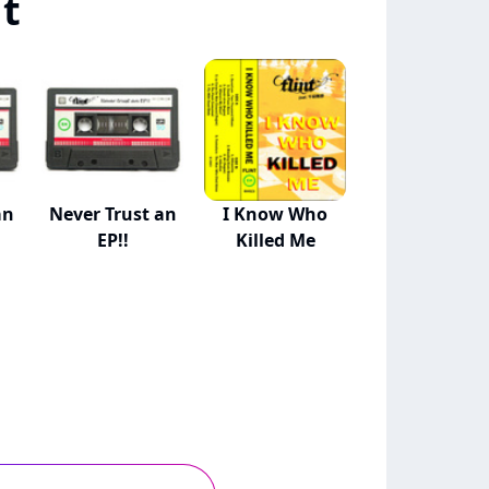
nt
an
Never Trust an
I Know Who
EP!!
Killed Me