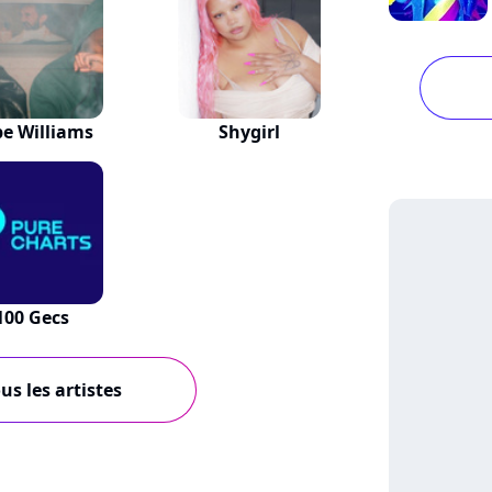
e Williams
Shygirl
100 Gecs
us les artistes