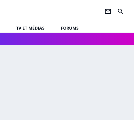
newsletter
search
TV ET MÉDIAS
FORUMS