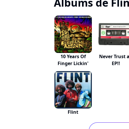
Albums de Fli
10 Years Of
Never Trust 
Finger Lickin'
EP!!
Flint