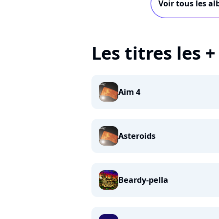
Voir tous les al
Les titres les +
Aim 4
Asteroids
Beardy-pella